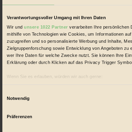
#
Lebensmittel
Verantwortungsvoller Umgang mit Ihren Daten
#
Wir und
unsere 1022 Partner
verarbeiten Ihre persönlichen 
mithilfe von Technologien wie Cookies, um Informationen au
Natur
zuzugreifen und so personalisierte Werbung und Inhalte, M
Zielgruppenforschung sowie Entwicklung von Angeboten zu e
#
wer Ihre Daten für welche Zwecke nutzt. Sie können Ihre Einw
kinderbuch
Erklärung oder durch Klicken auf das Privacy Trigger Symbo
#
Wenn Sie es erlauben, würden wir auch gerne:
Umwelt
Informationen über Ihre geografische Lage erfassen, 
sein können
Einwilligungsauswahl
#
Notwendig
Ihr Gerät durch aktives Scannen nach bestimmten Merk
Erfahren Sie mehr darüber, wie Ihre persönlichen Daten verar
Essen
Präferenzen im
Abschnitt Einzelheiten
fest.
Präferenzen
#
BIORAMA.eu verwendet Cookies
nachhaltig