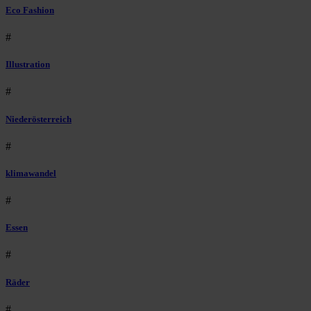
Eco Fashion
#
Illustration
#
Niederösterreich
#
klimawandel
#
Essen
#
Räder
#