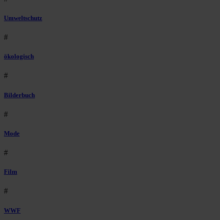
Umweltschutz
#
ökologisch
#
Bilderbuch
#
Mode
#
Film
#
WWF