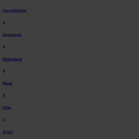
Umweltschutz
#
ökologisch
#
Bilderbuch
#
Mode
#
Film
#
WWF