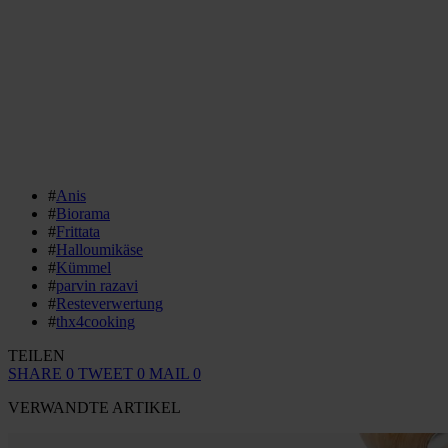
#
Anis
#
Biorama
#
Frittata
#
Halloumikäse
#
Kümmel
#
parvin razavi
#
Resteverwertung
#
thx4cooking
TEILEN
SHARE
0
TWEET
0
MAIL
0
VERWANDTE ARTIKEL