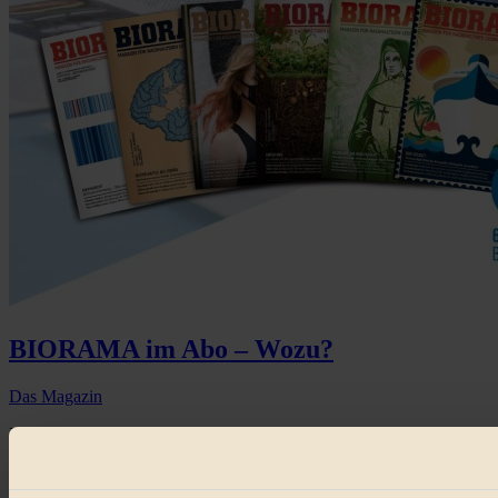
BIORAMA im Abo – Wozu?
Das Magazin
Eigenlob stinkt? – Na, und? denken wir uns und vergeben zehn
Abonnements unseres wunderbaren Nachhaltigkeitsmagazins und
dir 5 Gründe, warum du ...