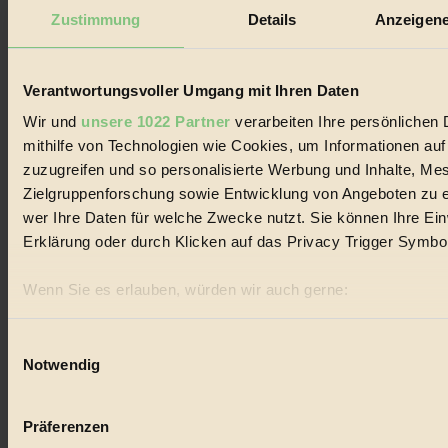
Zustimmung
Details
Anzeigene
Verantwortungsvoller Umgang mit Ihren Daten
Der BIORAMA-Newsletter
Wir und
unsere 1022 Partner
verarbeiten Ihre persönlichen 
Erhalte in regelmäßigen Abständen die aktuellsten Artikel,
mithilfe von Technologien wie Cookies, um Informationen au
Gewinnspiele & Ausgaben übersichtlich aufbereitet vom
BIORAMA-Magazin per E-Mail.
zuzugreifen und so personalisierte Werbung und Inhalte, M
Zielgruppenforschung sowie Entwicklung von Angeboten zu e
wer Ihre Daten für welche Zwecke nutzt. Sie können Ihre Einw
Jetzt eintragen:
Erklärung oder durch Klicken auf das Privacy Trigger Symbo
Wenn Sie es erlauben, würden wir auch gerne:
Informationen über Ihre geografische Lage erfassen, 
sein können
Einwilligungsauswahl
Notwendig
Ihr Gerät durch aktives Scannen nach bestimmten Merk
© 2026 Biorama GmbH
Erfahren Sie mehr darüber, wie Ihre persönlichen Daten verar
Impressum & Disclaimer
Präferenzen im
Abschnitt Einzelheiten
fest.
Datenschutz
Präferenzen
Mediadaten