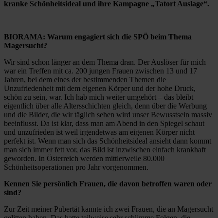
kranke Schönheitsideal und ihre Kampagne „Tatort Auslage“.
BIORAMA: Warum engagiert sich die SPÖ beim Thema
Magersucht?
Wir sind schon länger an dem Thema dran. Der Auslöser für mich
war ein Treffen mit ca. 200 jungen Frauen zwischen 13 und 17
Jahren, bei dem eines der bestimmenden Themen die
Unzufriedenheit mit dem eigenen Körper und der hohe Druck,
schön zu sein, war. Ich hab mich weiter umgehört – das bleibt
eigentlich über alle Altersschichten gleich, denn über die Werbung
und die Bilder, die wir täglich sehen wird unser Bewusstsein massiv
beeinflusst. Da ist klar, dass man am Abend in den Spiegel schaut
und unzufrieden ist weil irgendetwas am eigenen Körper nicht
perfekt ist. Wenn man sich das Schönheitsideal ansieht dann kommt
man sich immer fett vor, das Bild ist inzwischen einfach krankhaft
geworden. In Österreich werden mittlerweile 80.000
Schönheitsoperationen pro Jahr vorgenommen.
Kennen Sie persönlich Frauen, die davon betroffen waren oder
sind?
Zur Zeit meiner Pubertät kannte ich zwei Frauen, die an Magersucht
gelitten haben. Das hatte teilweise sehr schlimme Folgen, die