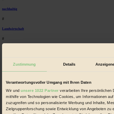
nachhaltig
#
Landwirtschaft
#
Design
#
Zustimmung
Details
Anzeigene
Regional
#
Verantwortungsvoller Umgang mit Ihren Daten
Garten
Wir und
unsere 1022 Partner
verarbeiten Ihre persönlichen 
mithilfe von Technologien wie Cookies, um Informationen au
#
zuzugreifen und so personalisierte Werbung und Inhalte, M
Zielgruppenforschung sowie Entwicklung von Angeboten zu e
Recycling