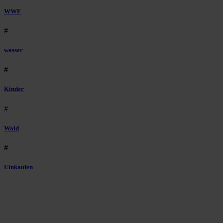
WWF
#
wasser
#
Kinder
#
Wald
#
Einkaufen