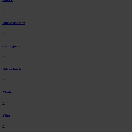
#
Umweltschutz
#
ökologisch
#
Bilderbuch
#
Mode
#
Film
#