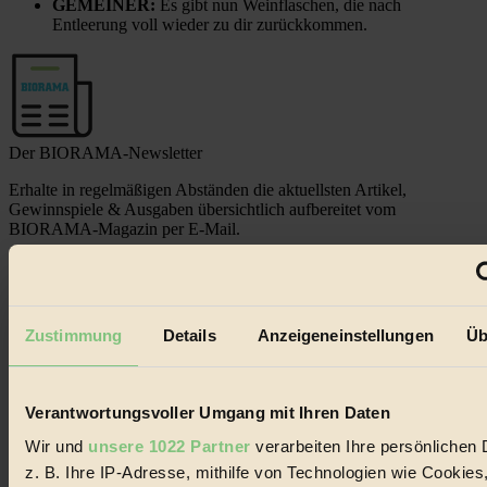
GEMEINER:
Es gibt nun Weinflaschen, die nach
Entleerung voll wieder zu dir zurückkommen.
Der BIORAMA-Newsletter
Erhalte in regelmäßigen Abständen die aktuellsten Artikel,
Gewinnspiele & Ausgaben übersichtlich aufbereitet vom
BIORAMA-Magazin per E-Mail.
Jetzt eintragen:
Zustimmung
Details
Anzeigeneinstellungen
Üb
Verantwortungsvoller Umgang mit Ihren Daten
Wir und
unsere 1022 Partner
verarbeiten Ihre persönlichen 
© 2026 Biorama GmbH
z. B. Ihre IP-Adresse, mithilfe von Technologien wie Cookies
Impressum & Disclaimer