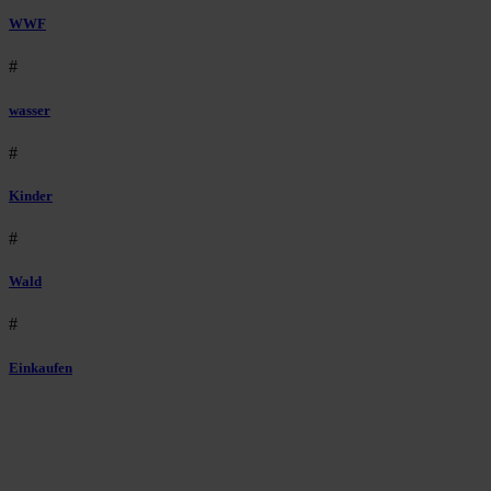
WWF
#
wasser
#
Kinder
#
Wald
#
Einkaufen