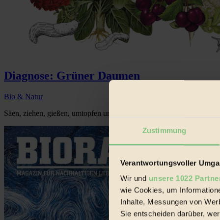
Diagnose: Grüner Daumen
Bio & Natur
Säen, ziehen, gießen, umtopfen und -setzen und wie wird man diese Bla
Zustimmung
Verantwortungsvoller Umgan
Wir und
unsere 1022 Partne
wie Cookies, um Information
Inhalte, Messungen von Werb
Sie entscheiden darüber, wer