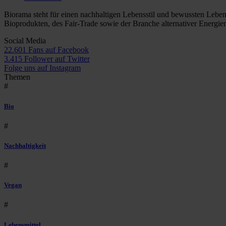
Biorama steht für einen nachhaltigen Lebensstil und bewussten Lebe
Bioprodukten, des Fair-Trade sowie der Branche alternativer Energie
Social Media
22.601 Fans auf Facebook
3.415 Follower auf Twitter
Folge uns auf Instagram
Themen
#
Bio
#
Nachhaltigkeit
#
Vegan
#
Lebensmittel