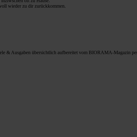
 inziwschen oft zu Hause.
 voll wieder zu dir zurückkommen.
spiele & Ausgaben übersichtlich aufbereitet vom BIORAMA-Magazin pe