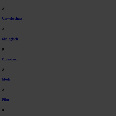
#
Umweltschutz
#
ökologisch
#
Bilderbuch
#
Mode
#
Film
#