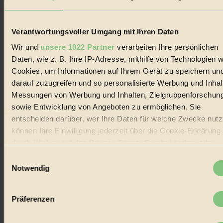
Verantwortungsvoller Umgang mit Ihren Daten
Wir und
unsere 1022 Partner
verarbeiten Ihre persönlichen
Daten, wie z. B. Ihre IP-Adresse, mithilfe von Technologien w
Cookies, um Informationen auf Ihrem Gerät zu speichern un
darauf zuzugreifen und so personalisierte Werbung und Inhal
Messungen von Werbung und Inhalten, Zielgruppenforschun
sowie Entwicklung von Angeboten zu ermöglichen. Sie
entscheiden darüber, wer Ihre Daten für welche Zwecke nutzt
Coverstory
können Ihre Einwilligung jederzeit über die Cookie-Erklärung
GROSSER WIRBEL um Versuche, den Ozean und
durch Klicken auf das Privacy Trigger Symbol ändern oder
seine Bewegungen festzuhalten.
widerrufen
Einwilligungsauswahl
Notwendig
Außerdem im Heft
Wenn Sie es erlauben, würden wir auch gerne:
RISKANT:
Wenn Meeres- und Wildvögel im
Informationen über Ihre geografische Lage erfassen,
Freilandhühnerbetrieb vorbeischauen.
Präferenzen
welche bis auf einige Meter genau sein können
GEMEIN:
Tropische Stechmücken fühlen sich in
Mitteleuropa inziwschen oft zu Hause.
Ihr Gerät durch aktives Scannen nach bestimmten
GEMEINER:
Es gibt nun Weinflaschen, die nach