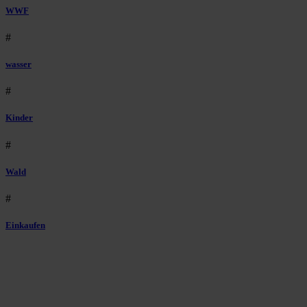
WWF
#
wasser
#
Kinder
#
Wald
#
Einkaufen