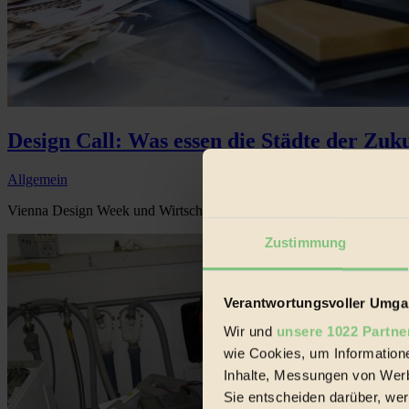
Design Call: Was essen die Städte der Zuk
Allgemein
Vienna Design Week und Wirtschaftsagentur Wien suchen Designlösu
Zustimmung
Verantwortungsvoller Umgan
Wir und
unsere 1022 Partne
wie Cookies, um Information
Inhalte, Messungen von Werb
Sie entscheiden darüber, wer