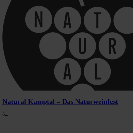
Natural Kamptal – Das Naturweinfest
6...