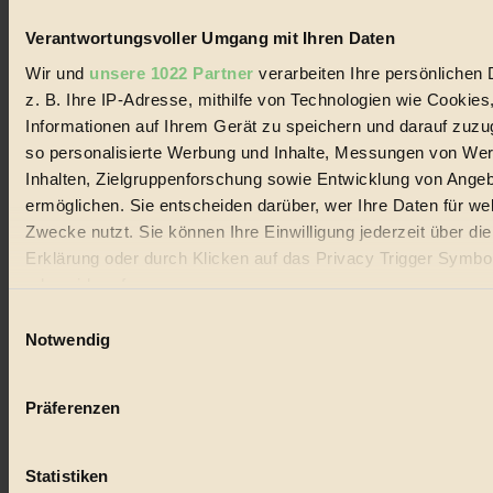
Biorama steht für einen nachhaltigen Lebensstil und bewussten
Verantwortungsvoller Umgang mit Ihren Daten
Lebenswandel. Es ist eine moderne Plattform für Ideen, Menschen
und Produkte, ein Leitfaden im schnell wachsenden Markt des
Wir und
unsere 1022 Partner
verarbeiten Ihre persönlichen 
Handels mit Bioprodukten, des Fair-Trade sowie der Branche
z. B. Ihre IP-Adresse, mithilfe von Technologien wie Cookies
alternativer Energien.
Informationen auf Ihrem Gerät zu speichern und darauf zuzu
Social Media
so personalisierte Werbung und Inhalte, Messungen von We
22.601 Fans auf Facebook
Inhalten, Zielgruppenforschung sowie Entwicklung von Ange
3.415 Follower auf Twitter
Folge uns auf Instagram
ermöglichen. Sie entscheiden darüber, wer Ihre Daten für we
Themen
Zwecke nutzt. Sie können Ihre Einwilligung jederzeit über di
#
Erklärung oder durch Klicken auf das Privacy Trigger Symbo
oder widerrufen
Bio
Einwilligungsauswahl
#
Wenn Sie es erlauben, würden wir auch gerne:
Notwendig
Informationen über Ihre geografische Lage erfassen, 
Nachhaltigkeit
auf einige Meter genau sein können
Präferenzen
#
Ihr Gerät durch aktives Scannen nach bestimmten 
(Fingerprinting) identifizieren
Vegan
Statistiken
Erfahren Sie mehr darüber, wie Ihre persönlichen Daten verar