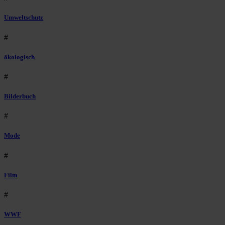
Umweltschutz
#
ökologisch
#
Bilderbuch
#
Mode
#
Film
#
WWF