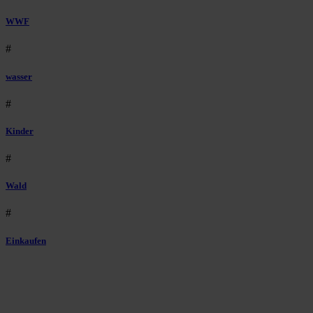
WWF
#
wasser
#
Kinder
#
Wald
#
Einkaufen