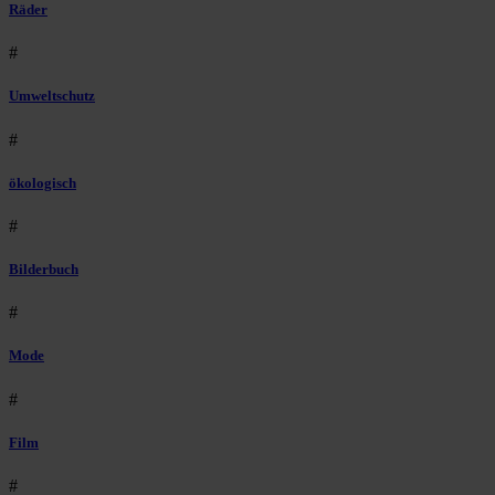
Räder
#
Umweltschutz
#
ökologisch
#
Bilderbuch
#
Mode
#
Film
#