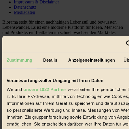
Impressum & Disclaimer
Datenschutz
Mediadaten
Biorama steht für einen nachhaltigen Lebensstil und bewussten
Lebenswandel. Es ist eine moderne Plattform für Ideen, Menschen
und Produkte, ein Leitfaden im schnell wachsenden Markt des
Handels mit Bioprodukten, des Fair-Trade sowie der Branche
alternativer Energien.
Social Media
22.601 Fans auf Facebook
Zustimmung
Details
Anzeigeneinstellungen
Üb
3.415 Follower auf Twitter
Folge uns auf Instagram
Themen
#
Verantwortungsvoller Umgang mit Ihren Daten
Wir und
unsere 1022 Partner
verarbeiten Ihre persönlichen 
Bio
z. B. Ihre IP-Adresse, mithilfe von Technologien wie Cookies
#
Informationen auf Ihrem Gerät zu speichern und darauf zuzu
so personalisierte Werbung und Inhalte, Messungen von We
Nachhaltigkeit
Inhalten, Zielgruppenforschung sowie Entwicklung von Ange
#
ermöglichen. Sie entscheiden darüber, wer Ihre Daten für we