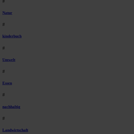
#
Natur
#
kinderbuch
#
Umwelt
#
Essen
#
nachhaltig
#
Landwirtschaft