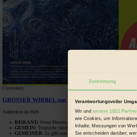
Zustimmung
Coverstory
GROSSER WIRBEL um Versuche, den Ozean und sein
Verantwortungsvoller Umgan
Wir und
unsere 1022 Partne
Außerdem im Heft
wie Cookies, um Information
RISKANT:
Wenn Meeres- und Wildvögel im Freilandhühnerbe
Inhalte, Messungen von Werb
GEMEIN:
Tropische Stechmücken fühlen sich in Mitteleuropa
Sie entscheiden darüber, wer
GEMEINER:
Es gibt nun Weinflaschen, die nach Entleerung