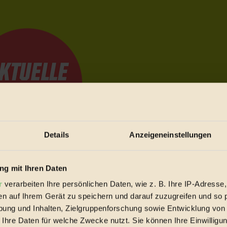
Details
Anzeigeneinstellungen
e Bewegungen festzuhalten.
g mit Ihren Daten
r
verarbeiten Ihre persönlichen Daten, wie z. B. Ihre IP-Adresse,
en auf Ihrem Gerät zu speichern und darauf zuzugreifen und so 
trieb vorbeischauen.
ung und Inhalten, Zielgruppenforschung sowie Entwicklung von
 inziwschen oft zu Hause.
 Ihre Daten für welche Zwecke nutzt. Sie können Ihre Einwilligun
 voll wieder zu dir zurückkommen.