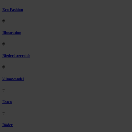
Eco Fashion
#
Illustration
#
Niederösterreich
#
klimawandel
#
Essen
#
Räder