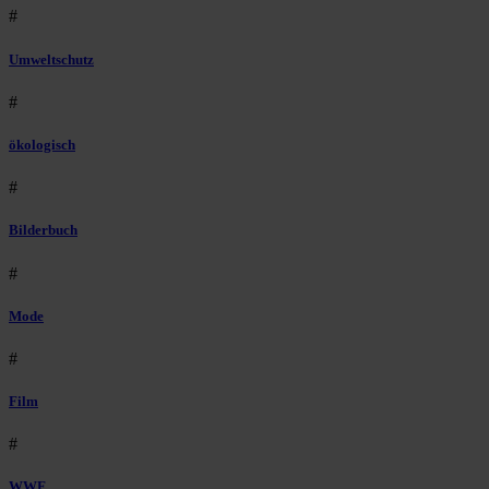
#
Umweltschutz
#
ökologisch
#
Bilderbuch
#
Mode
#
Film
#
WWF