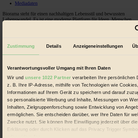
Mediadaten
Biorama steht für einen nachhaltigen Lebensstil und bewussten
Lebenswandel. Es ist eine moderne Plattform für Ideen, Menschen
und Produkte, ein Leitfaden im schnell wachsenden Markt des
Handels mit Bioprodukten, des Fair-Trade sowie der Branche
alternativer Energien.
Zustimmung
Details
Anzeigeneinstellungen
Üb
Social Media
22.601 Fans auf Facebook
3.415 Follower auf Twitter
Folge uns auf Instagram
Verantwortungsvoller Umgang mit Ihren Daten
Themen
#
Wir und
unsere 1022 Partner
verarbeiten Ihre persönlichen 
z. B. Ihre IP-Adresse, mithilfe von Technologien wie Cookies
Bio
Informationen auf Ihrem Gerät zu speichern und darauf zuzu
#
so personalisierte Werbung und Inhalte, Messungen von We
Inhalten, Zielgruppenforschung sowie Entwicklung von Ange
Nachhaltigkeit
ermöglichen. Sie entscheiden darüber, wer Ihre Daten für we
Zwecke nutzt. Sie können Ihre Einwilligung jederzeit über di
#
Erklärung oder durch Klicken auf das Privacy Trigger Symbo
Vegan
oder widerrufen