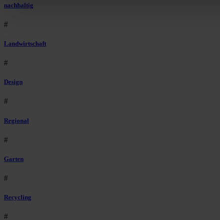
nachhaltig
#
Landwirtschaft
#
Design
#
Regional
#
Garten
#
Recycling
#