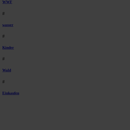
WWF
#
wasser
#
Kinder
#
Wald
#
Einkaufen