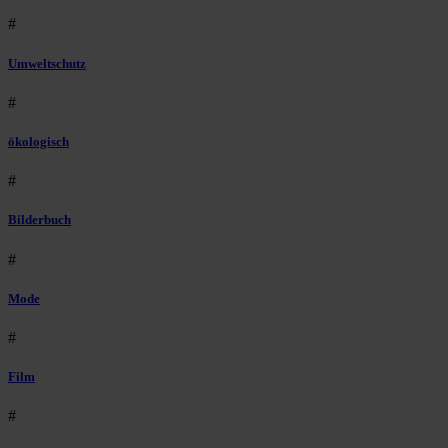
#
Umweltschutz
#
ökologisch
#
Bilderbuch
#
Mode
#
Film
#