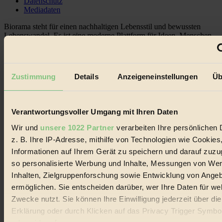
Datenschutz
Mediadaten
Biorama steht für einen nachhaltigen Lebensstil und bewussten
Lebenswandel. Es ist eine moderne Plattform für Ideen, Menschen
und Produkte, ein Leitfaden im schnell wachsenden Markt des
Handels mit Bioprodukten, des Fair-Trade sowie der Branche
alternativer Energien.
Zustimmung
Details
Anzeigeneinstellungen
Üb
Social Media
22.601 Fans auf Facebook
3.415 Follower auf Twitter
Folge uns auf Instagram
Verantwortungsvoller Umgang mit Ihren Daten
Themen
#
Wir und
unsere 1022 Partner
verarbeiten Ihre persönlichen 
z. B. Ihre IP-Adresse, mithilfe von Technologien wie Cookies
Bio
Informationen auf Ihrem Gerät zu speichern und darauf zuzu
#
so personalisierte Werbung und Inhalte, Messungen von We
Inhalten, Zielgruppenforschung sowie Entwicklung von Ange
Nachhaltigkeit
ermöglichen. Sie entscheiden darüber, wer Ihre Daten für we
Zwecke nutzt. Sie können Ihre Einwilligung jederzeit über di
#
Erklärung oder durch Klicken auf das Privacy Trigger Symbo
Vegan