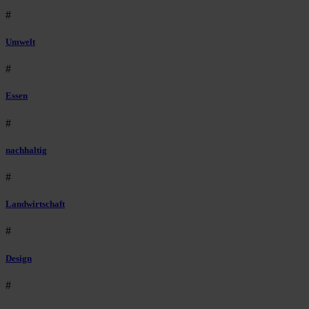
#
Umwelt
#
Essen
#
nachhaltig
#
Landwirtschaft
#
Design
#