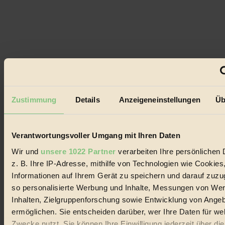
Zustimmung
Details
Anzeigeneinstellungen
Üb
Verantwortungsvoller Umgang mit Ihren Daten
Wir und
unsere 1022 Partner
verarbeiten Ihre persönlichen 
z. B. Ihre IP-Adresse, mithilfe von Technologien wie Cookies
Informationen auf Ihrem Gerät zu speichern und darauf zuzu
so personalisierte Werbung und Inhalte, Messungen von We
Inhalten, Zielgruppenforschung sowie Entwicklung von Ange
ermöglichen. Sie entscheiden darüber, wer Ihre Daten für we
Zwecke nutzt. Sie können Ihre Einwilligung jederzeit über di