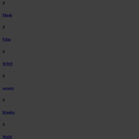
#
Mode
#
Film
#
WWF
#
wasser
#
Kinder
#
Wald