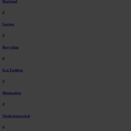
Regional
#
Garten
#
Recycling
#
Eco Fashion
#
Illustration
#
Niederösterreich
#