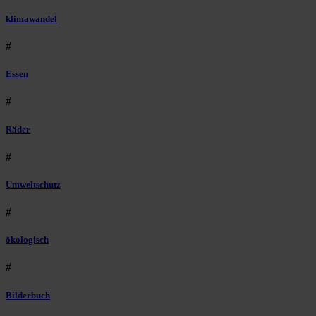
klimawandel
#
Essen
#
Räder
#
Umweltschutz
#
ökologisch
#
Bilderbuch