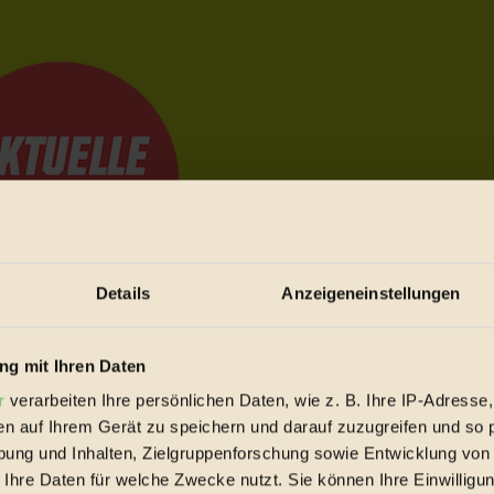
Details
Anzeigeneinstellungen
e Bewegungen festzuhalten.
g mit Ihren Daten
r
verarbeiten Ihre persönlichen Daten, wie z. B. Ihre IP-Adresse,
en auf Ihrem Gerät zu speichern und darauf zuzugreifen und so 
trieb vorbeischauen.
ung und Inhalten, Zielgruppenforschung sowie Entwicklung von
 inziwschen oft zu Hause.
 Ihre Daten für welche Zwecke nutzt. Sie können Ihre Einwilligun
 voll wieder zu dir zurückkommen.