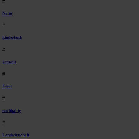
#
Natur
#
kinderbuch
#
Umwelt
#
Essen
#
nachhaltig
#
Landwirtschaft