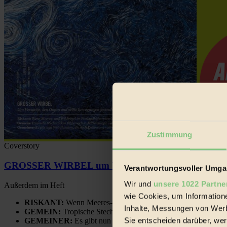
Zustimmung
Coverstory
GROSSER WIRBEL um Versuche, den Ozean und sein
Verantwortungsvoller Umgan
Wir und
unsere 1022 Partne
Außerdem im Heft
wie Cookies, um Information
RISKANT:
Wenn Meeres- und Wildvögel im Freilandhühnerbe
Inhalte, Messungen von Werb
GEMEIN:
Tropische Stechmücken fühlen sich in Mitteleuropa
Sie entscheiden darüber, wer
GEMEINER:
Es gibt nun Weinflaschen, die nach Entleerung