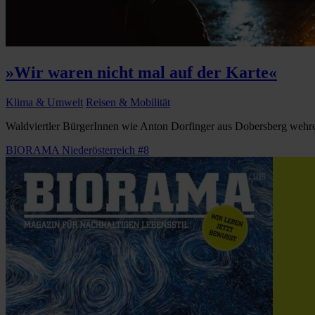
»Wir waren nicht mal auf der Karte«
Klima & Umwelt
Reisen & Mobilität
Waldviertler BürgerInnen wie Anton Dorfinger aus Dobersberg wehren s
BIORAMA Niederösterreich #8