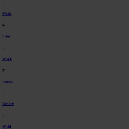
#
Mode
#
Film
#
WWF
#
wasser
#
Kinder
#
Wald