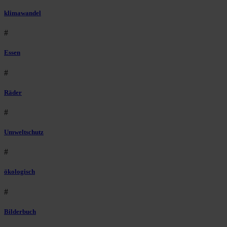
klimawandel
#
Essen
#
Räder
#
Umweltschutz
#
ökologisch
#
Bilderbuch