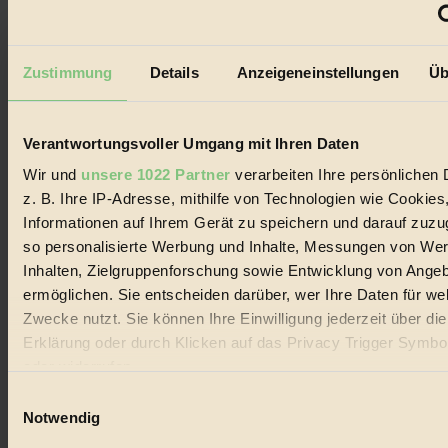
GROSSER WIRBEL um Versuche, den Ozean und
seine Bewegungen festzuhalten.
Zustimmung
Details
Anzeigeneinstellungen
Üb
Außerdem im Heft
RISKANT:
Wenn Meeres- und Wildvögel im
Freilandhühnerbetrieb vorbeischauen.
Verantwortungsvoller Umgang mit Ihren Daten
GEMEIN:
Tropische Stechmücken fühlen sich in
Mitteleuropa inziwschen oft zu Hause.
Wir und
unsere 1022 Partner
verarbeiten Ihre persönlichen 
GEMEINER:
Es gibt nun Weinflaschen, die nach
z. B. Ihre IP-Adresse, mithilfe von Technologien wie Cookies
Entleerung voll wieder zu dir zurückkommen.
Informationen auf Ihrem Gerät zu speichern und darauf zuzu
so personalisierte Werbung und Inhalte, Messungen von We
Inhalten, Zielgruppenforschung sowie Entwicklung von Ange
ermöglichen. Sie entscheiden darüber, wer Ihre Daten für we
Zwecke nutzt. Sie können Ihre Einwilligung jederzeit über di
Der BIORAMA-Newsletter
Erklärung oder durch Klicken auf das Privacy Trigger Symbo
Erhalte in regelmäßigen Abständen die aktuellsten Artikel,
oder widerrufen
Gewinnspiele & Ausgaben übersichtlich aufbereitet vom
BIORAMA-Magazin per E-Mail.
Einwilligungsauswahl
Wenn Sie es erlauben, würden wir auch gerne:
Notwendig
Informationen über Ihre geografische Lage erfassen, 