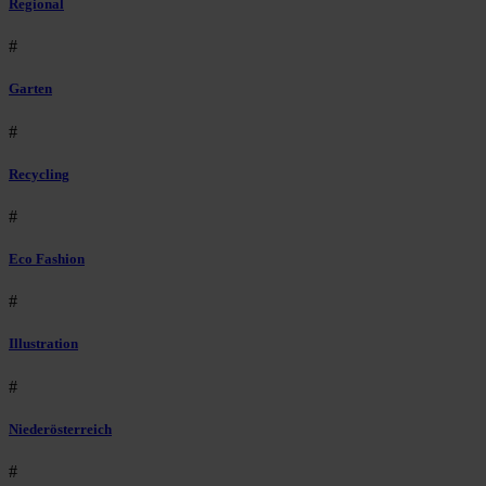
Regional
#
Garten
#
Recycling
#
Eco Fashion
#
Illustration
#
Niederösterreich
#