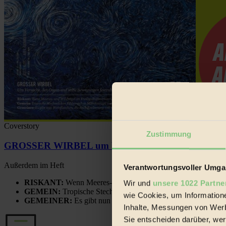
Coverstory
Zustimmung
GROSSER WIRBEL um Versuche, den Ozean und sein
Außerdem im Heft
Verantwortungsvoller Umgan
RISKANT:
Wenn Meeres- und Wildvögel im Freilandhühnerbe
Wir und
unsere 1022 Partne
GEMEIN:
Tropische Stechmücken fühlen sich in Mitteleuropa
wie Cookies, um Information
GEMEINER:
Es gibt nun Weinflaschen, die nach Entleerung
Inhalte, Messungen von Werb
Sie entscheiden darüber, wer