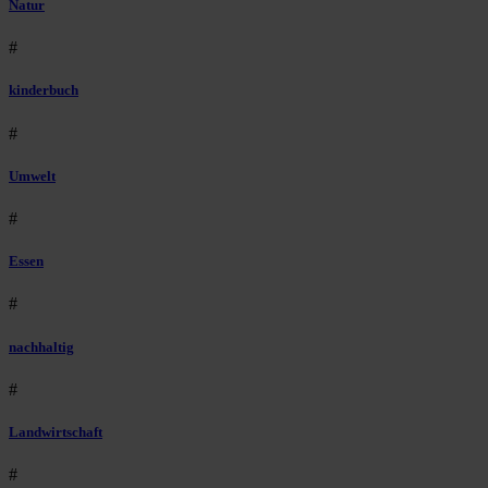
Natur
#
kinderbuch
#
Umwelt
#
Essen
#
nachhaltig
#
Landwirtschaft
#