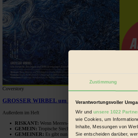
Zustimmung
Coverstory
GROSSER WIRBEL um Versuche, den Ozean und sein
Verantwortungsvoller Umgan
Wir und
unsere 1022 Partne
Außerdem im Heft
wie Cookies, um Information
RISKANT:
Wenn Meeres- und Wildvögel im Freilandhühnerbe
Inhalte, Messungen von Werb
GEMEIN:
Tropische Stechmücken fühlen sich in Mitteleuropa
Sie entscheiden darüber, wer
GEMEINER:
Es gibt nun Weinflaschen, die nach Entleerung