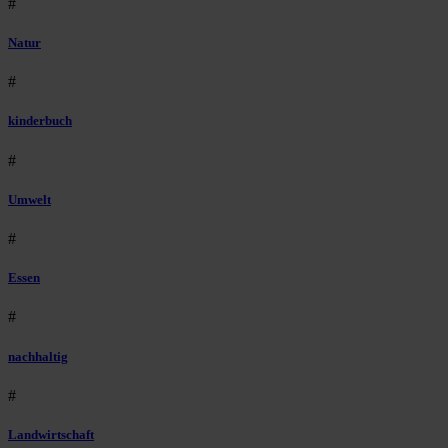
#
Natur
#
kinderbuch
#
Umwelt
#
Essen
#
nachhaltig
#
Landwirtschaft