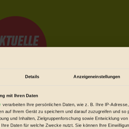
Details
Anzeigeneinstellungen
e Bewegungen festzuhalten.
g mit Ihren Daten
r
verarbeiten Ihre persönlichen Daten, wie z. B. Ihre IP-Adresse,
en auf Ihrem Gerät zu speichern und darauf zuzugreifen und so 
trieb vorbeischauen.
ung und Inhalten, Zielgruppenforschung sowie Entwicklung von
 inziwschen oft zu Hause.
 Ihre Daten für welche Zwecke nutzt. Sie können Ihre Einwilligun
 voll wieder zu dir zurückkommen.