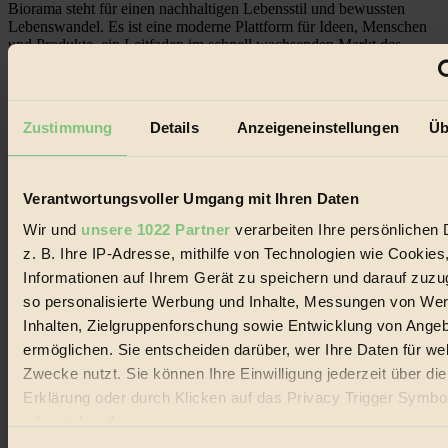
Biorama steht für einen nachhaltigen Lebensstil und bewussten
Lebenswandel. Es ist eine moderne Plattform für Ideen, Menschen
und Produkte, ein Leitfaden im schnell wachsenden Markt des
Handels mit Bioprodukten, des Fair-Trade sowie der Branche
alternativer Energien.
Social Media
Zustimmung
Details
Anzeigeneinstellungen
Üb
22.601 Fans auf Facebook
3.415 Follower auf Twitter
Folge uns auf Instagram
Themen
Verantwortungsvoller Umgang mit Ihren Daten
#
Wir und
unsere 1022 Partner
verarbeiten Ihre persönlichen 
Bio
z. B. Ihre IP-Adresse, mithilfe von Technologien wie Cookies
Informationen auf Ihrem Gerät zu speichern und darauf zuzu
#
so personalisierte Werbung und Inhalte, Messungen von We
Nachhaltigkeit
Inhalten, Zielgruppenforschung sowie Entwicklung von Ange
ermöglichen. Sie entscheiden darüber, wer Ihre Daten für we
#
Zwecke nutzt. Sie können Ihre Einwilligung jederzeit über di
Erklärung oder durch Klicken auf das Privacy Trigger Symbo
Vegan
oder widerrufen
#