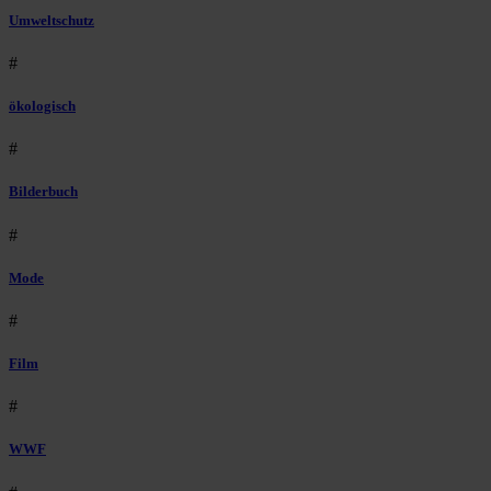
Umweltschutz
#
ökologisch
#
Bilderbuch
#
Mode
#
Film
#
WWF