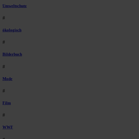
Umweltschutz
#
ökologisch
#
Bilderbuch
#
Mode
#
Film
#
WWF