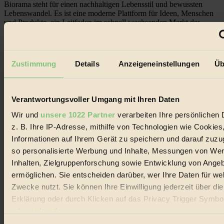
Biorama steht für einen nachhaltigen Lebensstil und bewussten
Lebenswandel. Es ist eine moderne Plattform für Ideen, Menschen
und Produkte, ein Leitfaden im schnell wachsenden Markt des
Handels mit Bioprodukten, des Fair-Trade sowie der Branche
alternativer Energien.
Social Media
Zustimmung
Details
Anzeigeneinstellungen
Üb
22.601 Fans auf Facebook
3.415 Follower auf Twitter
Folge uns auf Instagram
Themen
Verantwortungsvoller Umgang mit Ihren Daten
#
Wir und
unsere 1022 Partner
verarbeiten Ihre persönlichen 
Bio
z. B. Ihre IP-Adresse, mithilfe von Technologien wie Cookies
Informationen auf Ihrem Gerät zu speichern und darauf zuzu
#
so personalisierte Werbung und Inhalte, Messungen von We
Nachhaltigkeit
Inhalten, Zielgruppenforschung sowie Entwicklung von Ange
ermöglichen. Sie entscheiden darüber, wer Ihre Daten für we
#
Zwecke nutzt. Sie können Ihre Einwilligung jederzeit über di
Erklärung oder durch Klicken auf das Privacy Trigger Symbo
Vegan
oder widerrufen
#