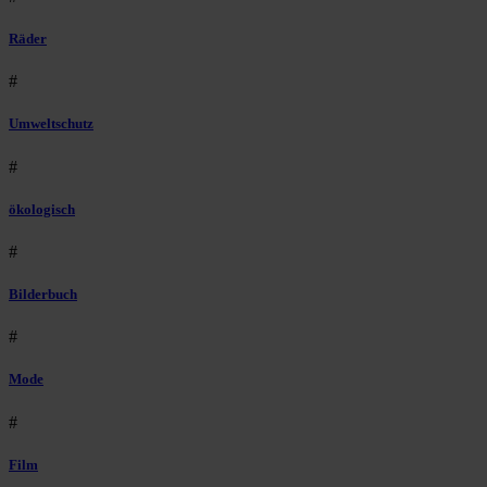
Räder
#
Umweltschutz
#
ökologisch
#
Bilderbuch
#
Mode
#
Film