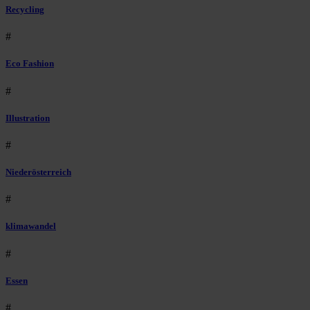
Recycling
#
Eco Fashion
#
Illustration
#
Niederösterreich
#
klimawandel
#
Essen
#