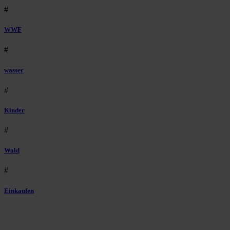
#
WWF
#
wasser
#
Kinder
#
Wald
#
Einkaufen