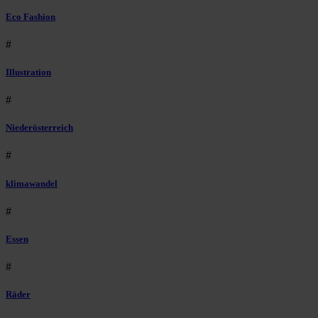
Eco Fashion
#
Illustration
#
Niederösterreich
#
klimawandel
#
Essen
#
Räder