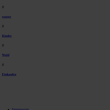
#
wasser
#
Kinder
#
Wald
#
Einkaufen
Impressum