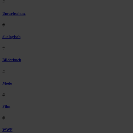
#
Umweltschutz
#
ökologisch
#
Bilderbuch
#
Mode
#
Film
#
WWF