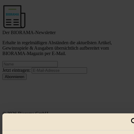
Der BIORAMA-Newsletter
Erhalte in regelmäßigen Abständen die aktuellsten Artikel,
Gewinnspiele & Ausgaben übersichtlich aufbereitet vom
BIORAMA-Magazin per E-Mail.
Jetzt eintragen:
© 2026 Biorama GmbH
Impressum & Disclaimer
Datenschutz