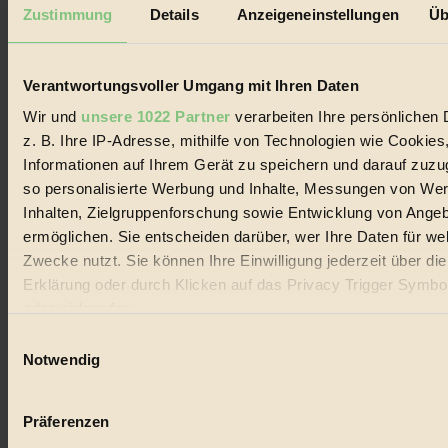
Mediadaten
Zustimmung
Details
Anzeigeneinstellungen
Üb
Biorama steht für einen nachhaltigen Lebensstil und bewussten
Lebenswandel. Es ist eine moderne Plattform für Ideen, Menschen
und Produkte, ein Leitfaden im schnell wachsenden Markt des
Verantwortungsvoller Umgang mit Ihren Daten
Handels mit Bioprodukten, des Fair-Trade sowie der Branche
alternativer Energien.
Wir und
unsere 1022 Partner
verarbeiten Ihre persönlichen 
z. B. Ihre IP-Adresse, mithilfe von Technologien wie Cookies
Social Media
22.601 Fans auf Facebook
Informationen auf Ihrem Gerät zu speichern und darauf zuzu
3.415 Follower auf Twitter
so personalisierte Werbung und Inhalte, Messungen von We
Folge uns auf Instagram
Inhalten, Zielgruppenforschung sowie Entwicklung von Ange
Themen
#
ermöglichen. Sie entscheiden darüber, wer Ihre Daten für we
Zwecke nutzt. Sie können Ihre Einwilligung jederzeit über di
Bio
Erklärung oder durch Klicken auf das Privacy Trigger Symbo
oder widerrufen
#
Einwilligungsauswahl
Nachhaltigkeit
Wenn Sie es erlauben, würden wir auch gerne:
Notwendig
Informationen über Ihre geografische Lage erfassen, 
#
auf einige Meter genau sein können
Präferenzen
Vegan
Ihr Gerät durch aktives Scannen nach bestimmten 