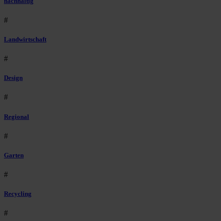
nachhaltig
#
Landwirtschaft
#
Design
#
Regional
#
Garten
#
Recycling
#