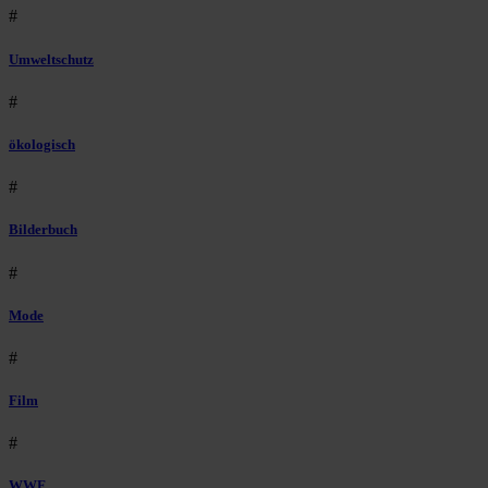
#
Umweltschutz
#
ökologisch
#
Bilderbuch
#
Mode
#
Film
#
WWF