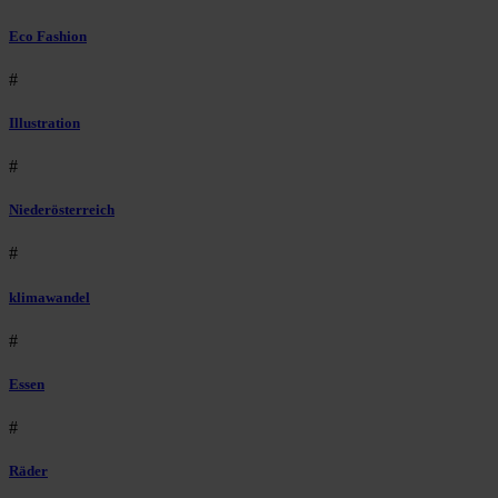
Eco Fashion
#
Illustration
#
Niederösterreich
#
klimawandel
#
Essen
#
Räder