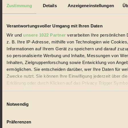
Mediadaten
Zustimmung
Details
Anzeigeneinstellungen
Üb
Biorama steht für einen nachhaltigen Lebensstil und bewussten
Lebenswandel. Es ist eine moderne Plattform für Ideen, Menschen
und Produkte, ein Leitfaden im schnell wachsenden Markt des
Verantwortungsvoller Umgang mit Ihren Daten
Handels mit Bioprodukten, des Fair-Trade sowie der Branche
alternativer Energien.
Wir und
unsere 1022 Partner
verarbeiten Ihre persönlichen 
z. B. Ihre IP-Adresse, mithilfe von Technologien wie Cookies
Social Media
22.601 Fans auf Facebook
Informationen auf Ihrem Gerät zu speichern und darauf zuzu
3.415 Follower auf Twitter
so personalisierte Werbung und Inhalte, Messungen von We
Folge uns auf Instagram
Inhalten, Zielgruppenforschung sowie Entwicklung von Ange
Themen
#
ermöglichen. Sie entscheiden darüber, wer Ihre Daten für we
Zwecke nutzt. Sie können Ihre Einwilligung jederzeit über di
Bio
Erklärung oder durch Klicken auf das Privacy Trigger Symbo
oder widerrufen
#
Einwilligungsauswahl
Nachhaltigkeit
Wenn Sie es erlauben, würden wir auch gerne:
Notwendig
Informationen über Ihre geografische Lage erfassen, 
#
auf einige Meter genau sein können
Präferenzen
Vegan
Ihr Gerät durch aktives Scannen nach bestimmten 