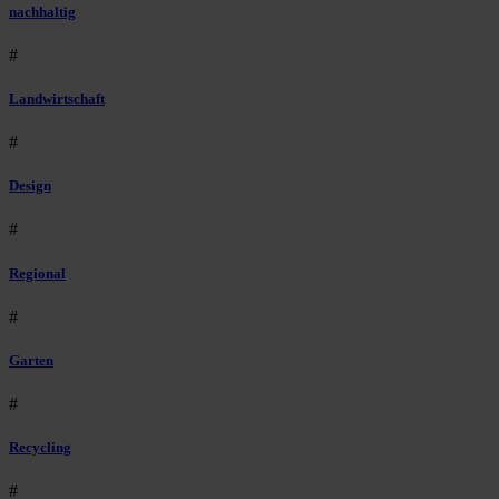
nachhaltig
#
Landwirtschaft
#
Design
#
Regional
#
Garten
#
Recycling
#