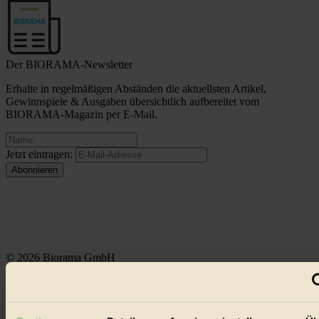
Der BIORAMA-Newsletter
Erhalte in regelmäßigen Abständen die aktuellsten Artikel,
Gewinnspiele & Ausgaben übersichtlich aufbereitet vom
BIORAMA-Magazin per E-Mail.
Jetzt eintragen:
© 2026 Biorama GmbH
Impressum & Disclaimer
Datenschutz
Mediadaten