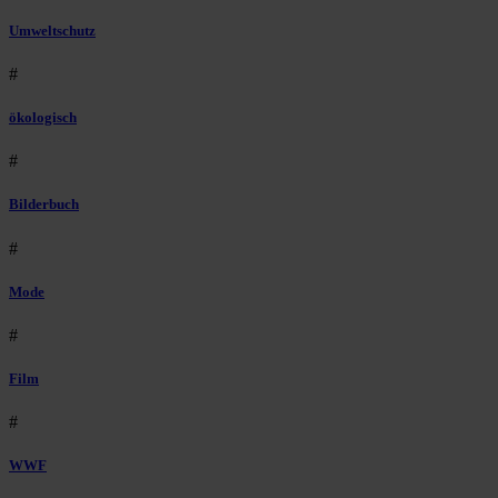
Umweltschutz
#
ökologisch
#
Bilderbuch
#
Mode
#
Film
#
WWF