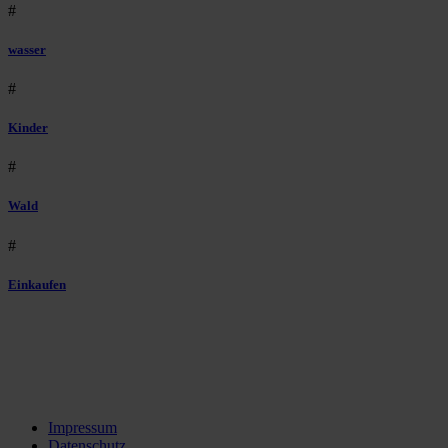
#
wasser
#
Kinder
#
Wald
#
Einkaufen
Impressum
Datenschutz