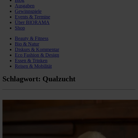
Blog
Ausgaben
Gewinnspiele
Events & Termine
Über BIORAMA
Shop
Beauty & Fitness
Bio & Natur
Diskurs & Kommentar
Eco Fashion & Design
Essen & Trinken
Reisen & Mobilität
Schlagwort:
Qualzucht