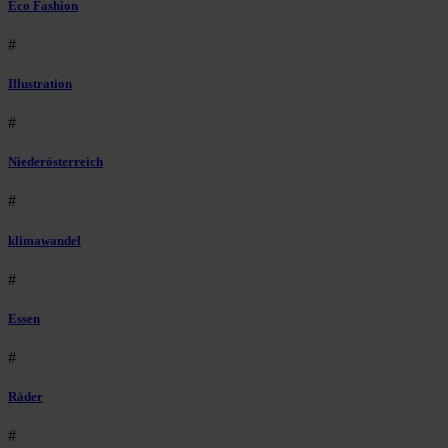
Eco Fashion
#
Illustration
#
Niederösterreich
#
klimawandel
#
Essen
#
Räder
#