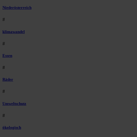
Niederösterreich
#
klimawandel
#
Essen
#
Räder
#
Umweltschutz
#
ökologisch