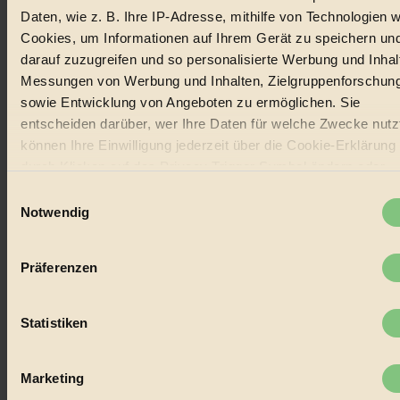
22.601 Fans auf Facebook
Daten, wie z. B. Ihre IP-Adresse, mithilfe von Technologien w
3.415 Follower auf Twitter
Folge uns auf Instagram
Cookies, um Informationen auf Ihrem Gerät zu speichern un
Themen
darauf zuzugreifen und so personalisierte Werbung und Inhal
#
Messungen von Werbung und Inhalten, Zielgruppenforschun
sowie Entwicklung von Angeboten zu ermöglichen. Sie
Bio
entscheiden darüber, wer Ihre Daten für welche Zwecke nutzt
#
können Ihre Einwilligung jederzeit über die Cookie-Erklärung
durch Klicken auf das Privacy Trigger Symbol ändern oder
Nachhaltigkeit
widerrufen
Einwilligungsauswahl
#
Notwendig
Wenn Sie es erlauben, würden wir auch gerne:
Vegan
Informationen über Ihre geografische Lage erfassen,
Präferenzen
welche bis auf einige Meter genau sein können
#
Ihr Gerät durch aktives Scannen nach bestimmten
Lebensmittel
Merkmalen (Fingerprinting) identifizieren
Statistiken
Erfahren Sie mehr darüber, wie Ihre persönlichen Daten
#
verarbeitet werden, und legen Sie Ihre Präferenzen im
Absch
Marketing
Natur
Einzelheiten
fest.