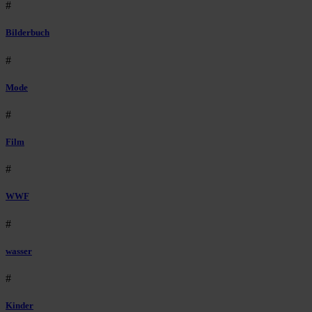
#
Bilderbuch
#
Mode
#
Film
#
WWF
#
wasser
#
Kinder