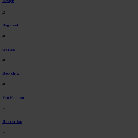
Design
#
Regional
#
Garten
#
Recycling
#
Eco Fashion
#
Illustration
#