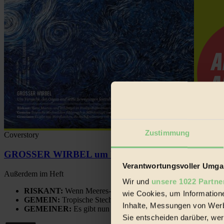
Zustimmung
Coverstory
GROSSER WIRBEL um Versuche, den Ozean und sein
Verantwortungsvoller Umgan
Außerdem im Heft
Wir und
unsere 1022 Partne
RISKANT:
Wenn Meeres- und Wildvögel im Freilandhühnerbe
wie Cookies, um Information
GEMEIN:
Tropische Stechmücken fühlen sich in Mitteleuropa
Inhalte, Messungen von Werb
GEMEINER:
Es gibt nun Weinflaschen, die nach Entleerung
Sie entscheiden darüber, wer