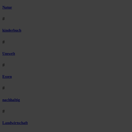
Natur
#
kinderbuch
#
Umwelt
#
Essen
#
nachhaltig
#
Landwirtschaft