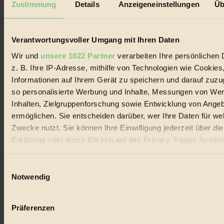
Zustimmung
Details
Anzeigeneinstellungen
Üb
Biorama steht für einen nachhaltigen Lebensstil und bewussten
Lebenswandel. Es ist eine moderne Plattform für Ideen, Menschen
und Produkte, ein Leitfaden im schnell wachsenden Markt des
Verantwortungsvoller Umgang mit Ihren Daten
Handels mit Bioprodukten, des Fair-Trade sowie der Branche
alternativer Energien.
Wir und
unsere 1022 Partner
verarbeiten Ihre persönlichen 
Social Media
z. B. Ihre IP-Adresse, mithilfe von Technologien wie Cookies
22.601 Fans auf Facebook
Informationen auf Ihrem Gerät zu speichern und darauf zuzu
3.415 Follower auf Twitter
so personalisierte Werbung und Inhalte, Messungen von We
Folge uns auf Instagram
Themen
Inhalten, Zielgruppenforschung sowie Entwicklung von Ange
#
ermöglichen. Sie entscheiden darüber, wer Ihre Daten für we
Zwecke nutzt. Sie können Ihre Einwilligung jederzeit über di
Bio
Erklärung oder durch Klicken auf das Privacy Trigger Symbo
#
oder widerrufen
Einwilligungsauswahl
Nachhaltigkeit
Wenn Sie es erlauben, würden wir auch gerne:
Notwendig
Informationen über Ihre geografische Lage erfassen, 
#
auf einige Meter genau sein können
Präferenzen
Vegan
Ihr Gerät durch aktives Scannen nach bestimmten 