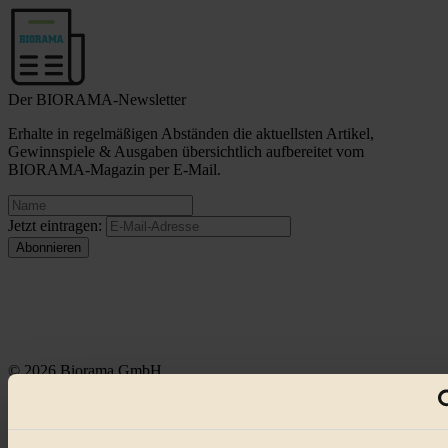
Der BIORAMA-Newsletter
Erhalte in regelmäßigen Abständen die aktuellsten Artikel,
Gewinnspiele & Ausgaben übersichtlich aufbereitet vom
BIORAMA-Magazin per E-Mail.
Jetzt eintragen:
© 2026 Biorama GmbH
Impressum & Disclaimer
Datenschutz
Mediadaten