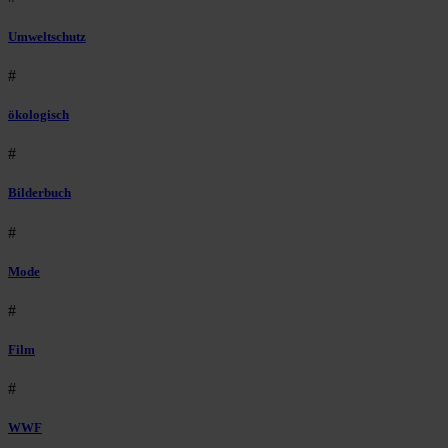
Umweltschutz
#
ökologisch
#
Bilderbuch
#
Mode
#
Film
#
WWF