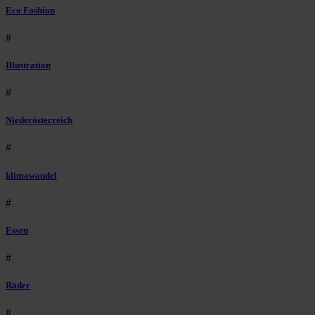
Eco Fashion
#
Illustration
#
Niederösterreich
#
klimawandel
#
Essen
#
Räder
#