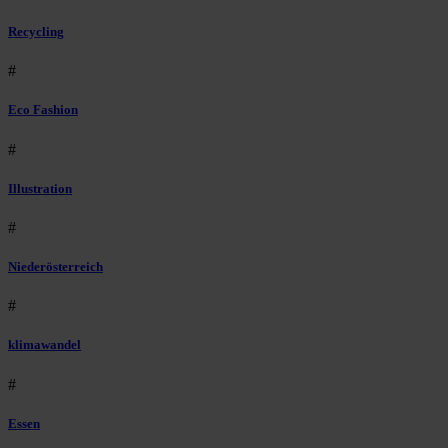
Recycling
#
Eco Fashion
#
Illustration
#
Niederösterreich
#
klimawandel
#
Essen