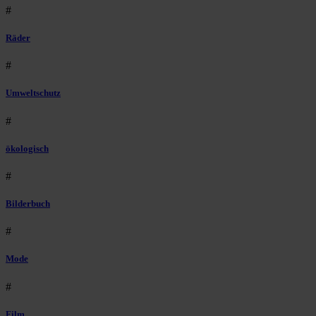
#
Räder
#
Umweltschutz
#
ökologisch
#
Bilderbuch
#
Mode
#
Film