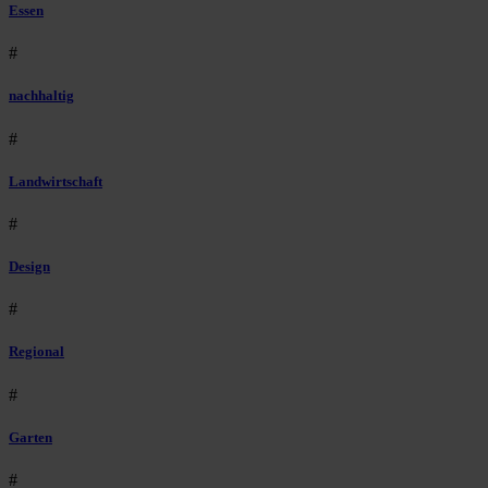
Essen
#
nachhaltig
#
Landwirtschaft
#
Design
#
Regional
#
Garten
#