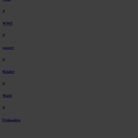
#
WWF
#
wasser
#
Kinder
#
Wald
#
Einkaufen