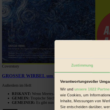
Zustimmung
Coverstory
GROSSER WIRBEL um Versuche, den Ozean und sein
Verantwortungsvoller Umgan
Außerdem im Heft
Wir und
unsere 1022 Partne
RISKANT:
Wenn Meeres- und Wildvögel im Freilandhühnerbe
wie Cookies, um Information
GEMEIN:
Tropische Stechmücken fühlen sich in Mitteleuropa
Inhalte, Messungen von Werb
GEMEINER:
Es gibt nun Weinflaschen, die nach Entleerung
Sie entscheiden darüber, wer