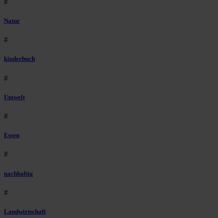
#
Natur
#
kinderbuch
#
Umwelt
#
Essen
#
nachhaltig
#
Landwirtschaft