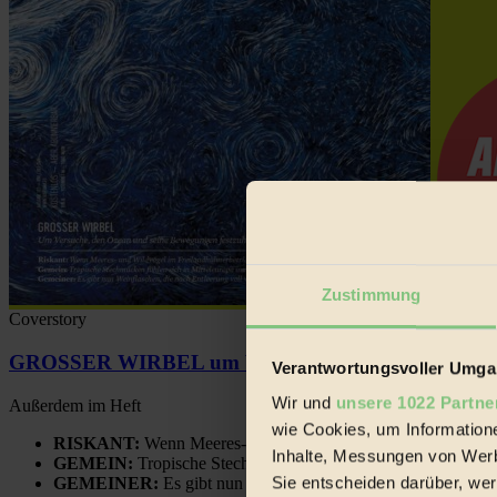
Zustimmung
Coverstory
GROSSER WIRBEL um Versuche, den Ozean und sein
Verantwortungsvoller Umgan
Wir und
unsere 1022 Partne
Außerdem im Heft
wie Cookies, um Information
RISKANT:
Wenn Meeres- und Wildvögel im Freilandhühnerbe
Inhalte, Messungen von Werb
GEMEIN:
Tropische Stechmücken fühlen sich in Mitteleuropa
Sie entscheiden darüber, wer
GEMEINER:
Es gibt nun Weinflaschen, die nach Entleerung