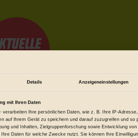
Details
Anzeigeneinstellungen
e Bewegungen festzuhalten.
g mit Ihren Daten
r
verarbeiten Ihre persönlichen Daten, wie z. B. Ihre IP-Adresse,
en auf Ihrem Gerät zu speichern und darauf zuzugreifen und so 
trieb vorbeischauen.
ung und Inhalten, Zielgruppenforschung sowie Entwicklung von
 inziwschen oft zu Hause.
 Ihre Daten für welche Zwecke nutzt. Sie können Ihre Einwilligun
 voll wieder zu dir zurückkommen.