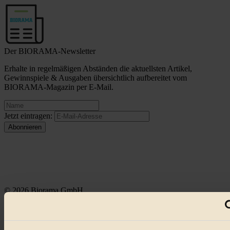
Der BIORAMA-Newsletter
Erhalte in regelmäßigen Abständen die aktuellsten Artikel,
Gewinnspiele & Ausgaben übersichtlich aufbereitet vom
BIORAMA-Magazin per E-Mail.
Jetzt eintragen:
© 2026 Biorama GmbH
Impressum & Disclaimer
Datenschutz
Mediadaten