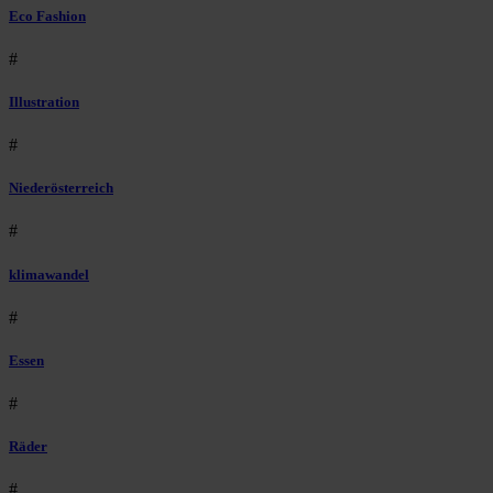
Eco Fashion
#
Illustration
#
Niederösterreich
#
klimawandel
#
Essen
#
Räder
#