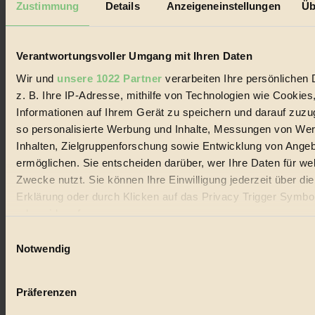
Zustimmung
Details
Anzeigeneinstellungen
Üb
Biorama steht für einen nachhaltigen Lebensstil und bewussten
Lebenswandel. Es ist eine moderne Plattform für Ideen, Menschen
und Produkte, ein Leitfaden im schnell wachsenden Markt des
Verantwortungsvoller Umgang mit Ihren Daten
Handels mit Bioprodukten, des Fair-Trade sowie der Branche
alternativer Energien.
Wir und
unsere 1022 Partner
verarbeiten Ihre persönlichen 
Social Media
z. B. Ihre IP-Adresse, mithilfe von Technologien wie Cookies
22.601 Fans auf Facebook
Informationen auf Ihrem Gerät zu speichern und darauf zuzu
3.415 Follower auf Twitter
so personalisierte Werbung und Inhalte, Messungen von We
Folge uns auf Instagram
Themen
Inhalten, Zielgruppenforschung sowie Entwicklung von Ange
#
ermöglichen. Sie entscheiden darüber, wer Ihre Daten für we
Zwecke nutzt. Sie können Ihre Einwilligung jederzeit über di
Bio
Erklärung oder durch Klicken auf das Privacy Trigger Symbo
#
oder widerrufen
Einwilligungsauswahl
Nachhaltigkeit
Wenn Sie es erlauben, würden wir auch gerne:
Notwendig
Informationen über Ihre geografische Lage erfassen, 
#
auf einige Meter genau sein können
Präferenzen
Vegan
Ihr Gerät durch aktives Scannen nach bestimmten 