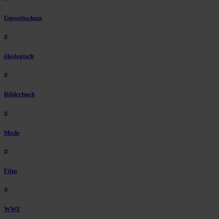
Umweltschutz
#
ökologisch
#
Bilderbuch
#
Mode
#
Film
#
WWF