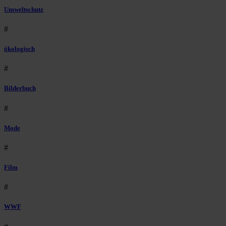
Umweltschutz
#
ökologisch
#
Bilderbuch
#
Mode
#
Film
#
WWF