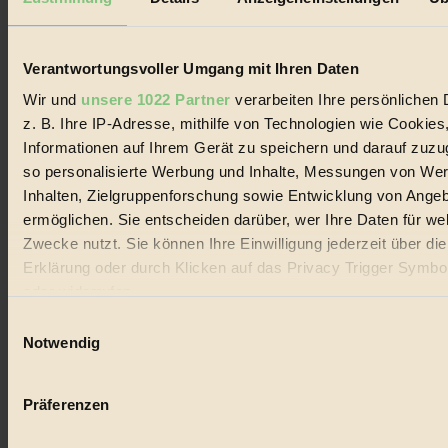
Biorama steht für einen nachhaltigen Lebensstil und bewussten
Lebenswandel. Es ist eine moderne Plattform für Ideen, Menschen
und Produkte, ein Leitfaden im schnell wachsenden Markt des
Handels mit Bioprodukten, des Fair-Trade sowie der Branche
Verantwortungsvoller Umgang mit Ihren Daten
alternativer Energien.
Wir und
unsere 1022 Partner
verarbeiten Ihre persönlichen 
Social Media
z. B. Ihre IP-Adresse, mithilfe von Technologien wie Cookies
22.601 Fans auf Facebook
Informationen auf Ihrem Gerät zu speichern und darauf zuzu
3.415 Follower auf Twitter
Folge uns auf Instagram
so personalisierte Werbung und Inhalte, Messungen von We
Themen
Inhalten, Zielgruppenforschung sowie Entwicklung von Ange
#
ermöglichen. Sie entscheiden darüber, wer Ihre Daten für we
Zwecke nutzt. Sie können Ihre Einwilligung jederzeit über di
Bio
Erklärung oder durch Klicken auf das Privacy Trigger Symbo
#
oder widerrufen
Einwilligungsauswahl
Nachhaltigkeit
Wenn Sie es erlauben, würden wir auch gerne:
Notwendig
#
Informationen über Ihre geografische Lage erfassen, 
auf einige Meter genau sein können
Vegan
Präferenzen
Ihr Gerät durch aktives Scannen nach bestimmten 
#
(Fingerprinting) identifizieren