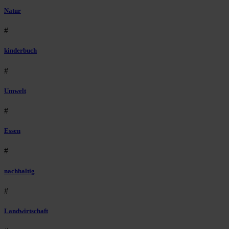
Natur
#
kinderbuch
#
Umwelt
#
Essen
#
nachhaltig
#
Landwirtschaft