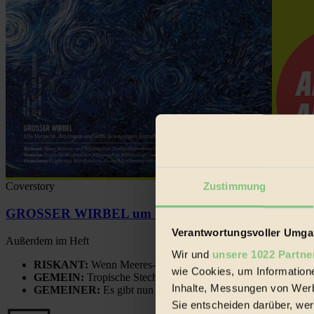
Coverstory
Zustimmung
GROSSER WIRBEL um Versuche, den Ozean und sein
Verantwortungsvoller Umgan
Außerdem im Heft
Wir und
unsere 1022 Partne
RISKANT:
Wenn Meeres- und Wildvögel im Freilandhühnerbe
wie Cookies, um Information
GEMEIN:
Tropische Stechmücken fühlen sich in Mitteleuropa
Inhalte, Messungen von Werb
GEMEINER:
Es gibt nun Weinflaschen, die nach Entleerung
Sie entscheiden darüber, wer