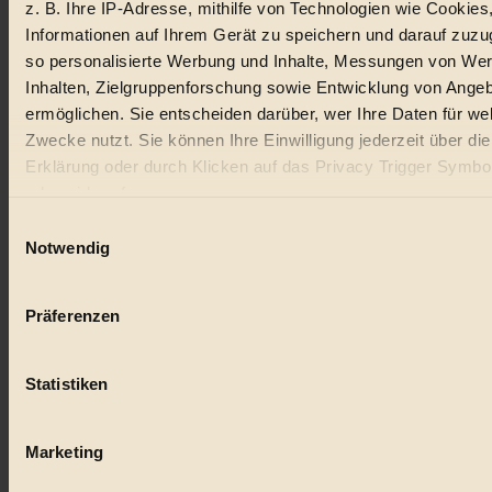
z. B. Ihre IP-Adresse, mithilfe von Technologien wie Cookies
Lebensmittel
Informationen auf Ihrem Gerät zu speichern und darauf zuzu
#
so personalisierte Werbung und Inhalte, Messungen von We
Inhalten, Zielgruppenforschung sowie Entwicklung von Ange
Natur
ermöglichen. Sie entscheiden darüber, wer Ihre Daten für we
Zwecke nutzt. Sie können Ihre Einwilligung jederzeit über di
#
Erklärung oder durch Klicken auf das Privacy Trigger Symbo
kinderbuch
oder widerrufen
Einwilligungsauswahl
#
Wenn Sie es erlauben, würden wir auch gerne:
Notwendig
Umwelt
Informationen über Ihre geografische Lage erfassen, 
auf einige Meter genau sein können
#
Präferenzen
Ihr Gerät durch aktives Scannen nach bestimmten 
(Fingerprinting) identifizieren
Essen
Statistiken
Erfahren Sie mehr darüber, wie Ihre persönlichen Daten verar
#
werden, und legen Sie Ihre Präferenzen im
Abschnitt Einzel
fest.
nachhaltig
Marketing
#
BIORAMA.eu verwendet Cookies