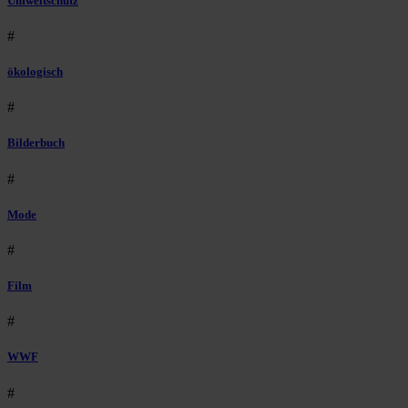
Umweltschutz
#
ökologisch
#
Bilderbuch
#
Mode
#
Film
#
WWF
#