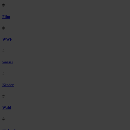
#
Film
#
WWF
#
wasser
#
Kinder
#
Wald
#