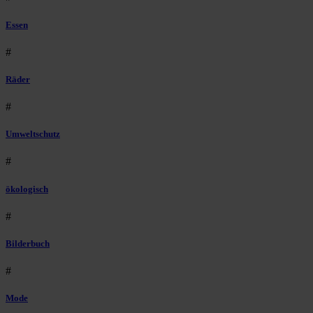
Essen
#
Räder
#
Umweltschutz
#
ökologisch
#
Bilderbuch
#
Mode