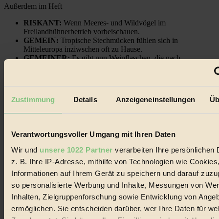
Außerdem im Heft
RISKANT:
Wenn Meeres- und Wildvögel im
Freilandhühnerbetrieb vorbeischauen.
GEMEIN:
Tropische Stechmücken fühlen sich in
Mitteleuropa inziwschen oft zu Hause.
GEMEINER:
Es gibt nun Weinflaschen, die nach
Entleerung voll wieder zu dir zurückkommen.
Zustimmung
Details
Anzeigeneinstellungen
Üb
Der BIORAMA-Newsletter
Verantwortungsvoller Umgang mit Ihren Daten
Erhalte in regelmäßigen Abständen die aktuellsten Artikel,
Wir und
unsere 1022 Partner
verarbeiten Ihre persönlichen 
Gewinnspiele & Ausgaben übersichtlich aufbereitet vom
BIORAMA-Magazin per E-Mail.
z. B. Ihre IP-Adresse, mithilfe von Technologien wie Cookies
Informationen auf Ihrem Gerät zu speichern und darauf zuzu
so personalisierte Werbung und Inhalte, Messungen von We
Jetzt eintragen:
Inhalten, Zielgruppenforschung sowie Entwicklung von Ange
ermöglichen. Sie entscheiden darüber, wer Ihre Daten für we