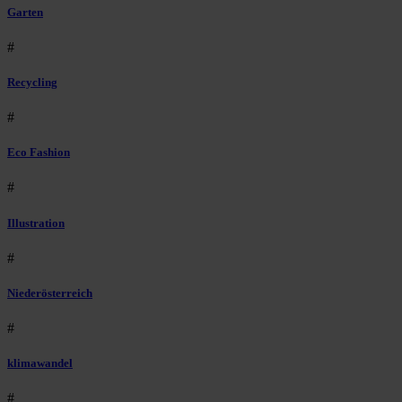
Garten
#
Recycling
#
Eco Fashion
#
Illustration
#
Niederösterreich
#
klimawandel
#