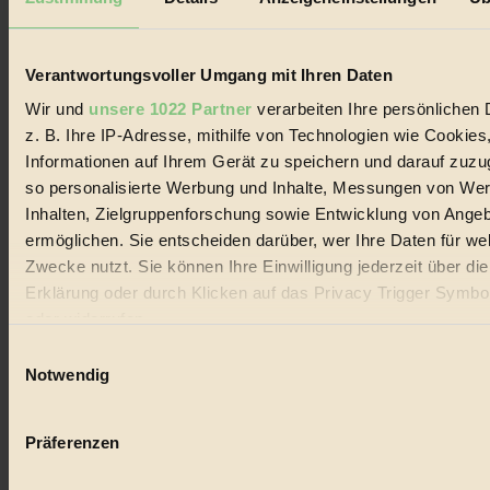
Biorama steht für einen nachhaltigen Lebensstil und bewussten
Lebenswandel. Es ist eine moderne Plattform für Ideen, Menschen
und Produkte, ein Leitfaden im schnell wachsenden Markt des
Handels mit Bioprodukten, des Fair-Trade sowie der Branche
Verantwortungsvoller Umgang mit Ihren Daten
alternativer Energien.
Wir und
unsere 1022 Partner
verarbeiten Ihre persönlichen 
Social Media
z. B. Ihre IP-Adresse, mithilfe von Technologien wie Cookies
22.601 Fans auf Facebook
Informationen auf Ihrem Gerät zu speichern und darauf zuzu
3.415 Follower auf Twitter
Folge uns auf Instagram
so personalisierte Werbung und Inhalte, Messungen von We
Themen
Inhalten, Zielgruppenforschung sowie Entwicklung von Ange
#
ermöglichen. Sie entscheiden darüber, wer Ihre Daten für we
Zwecke nutzt. Sie können Ihre Einwilligung jederzeit über di
Bio
Erklärung oder durch Klicken auf das Privacy Trigger Symbo
#
oder widerrufen
Einwilligungsauswahl
Nachhaltigkeit
Wenn Sie es erlauben, würden wir auch gerne:
Notwendig
#
Informationen über Ihre geografische Lage erfassen, 
auf einige Meter genau sein können
Vegan
Präferenzen
Ihr Gerät durch aktives Scannen nach bestimmten 
#
(Fingerprinting) identifizieren