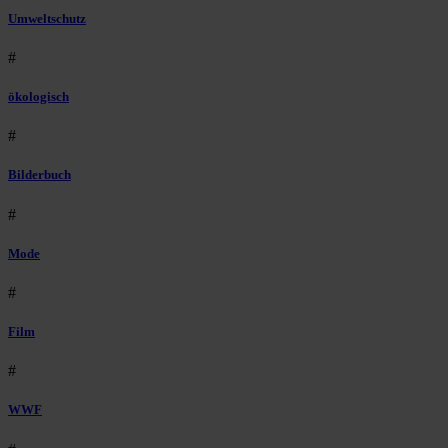
Umweltschutz
#
ökologisch
#
Bilderbuch
#
Mode
#
Film
#
WWF