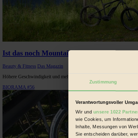
Ist das noch Mountainbiken?
Beauty & Fitness
Das Magazin
Höhere Geschwindigkeit und mehr Reichweite bei weniger Aufwand –
Zustimmung
BIORAMA #56
Verantwortungsvoller Umgan
Wir und
unsere 1022 Partne
wie Cookies, um Information
Inhalte, Messungen von Werb
Sie entscheiden darüber, wer