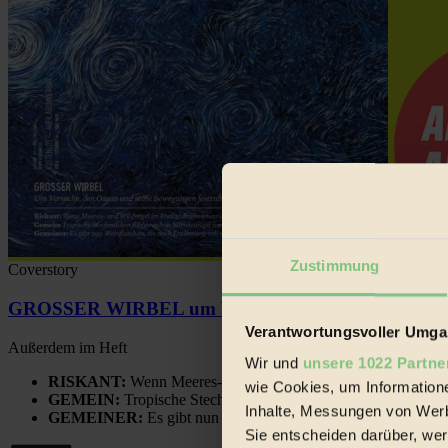
Zustimmung
Coverstory
GROSSER WIRBEL um Versuche, den Ozean und sein
Verantwortungsvoller Umgan
Außerdem im Heft
Wir und
unsere 1022 Partne
RISKANT:
Wenn Meeres- und Wildvögel im Freilandhühnerbe
wie Cookies, um Information
GEMEIN:
Tropische Stechmücken fühlen sich in Mitteleuropa
Inhalte, Messungen von Werb
GEMEINER:
Es gibt nun Weinflaschen, die nach Entleerung
Sie entscheiden darüber, wer