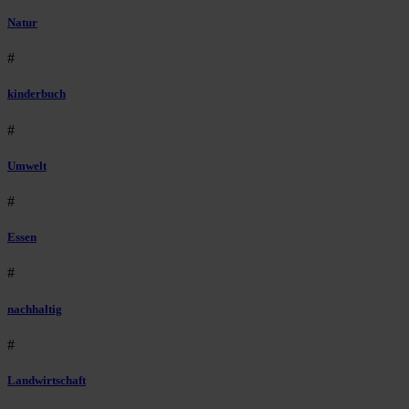
Natur
#
kinderbuch
#
Umwelt
#
Essen
#
nachhaltig
#
Landwirtschaft