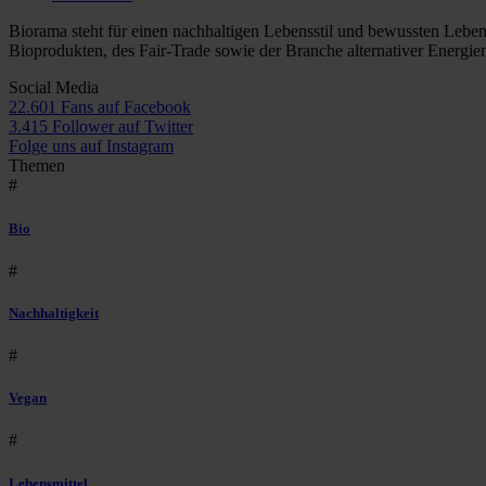
Biorama steht für einen nachhaltigen Lebensstil und bewussten Lebe
Bioprodukten, des Fair-Trade sowie der Branche alternativer Energie
Social Media
22.601 Fans auf Facebook
3.415 Follower auf Twitter
Folge uns auf Instagram
Themen
#
Bio
#
Nachhaltigkeit
#
Vegan
#
Lebensmittel