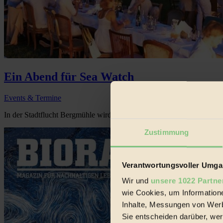
Ein Abend für Sea Watch
Events & Termine
In der Stadtflucht Bergmühle wird Geld für den guten Zweck gesamme
Zustimmung
Verantwortungsvoller Umgan
Wir und
unsere 1022 Partne
wie Cookies, um Information
Inhalte, Messungen von Werb
Sie entscheiden darüber, wer