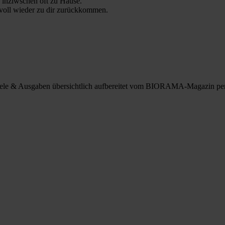
 inziwschen oft zu Hause.
 voll wieder zu dir zurückkommen.
spiele & Ausgaben übersichtlich aufbereitet vom BIORAMA-Magazin pe