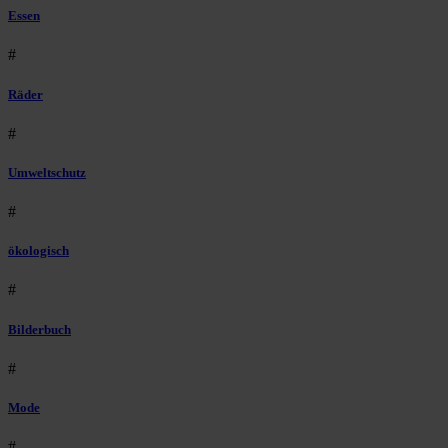
Essen
#
Räder
#
Umweltschutz
#
ökologisch
#
Bilderbuch
#
Mode
#