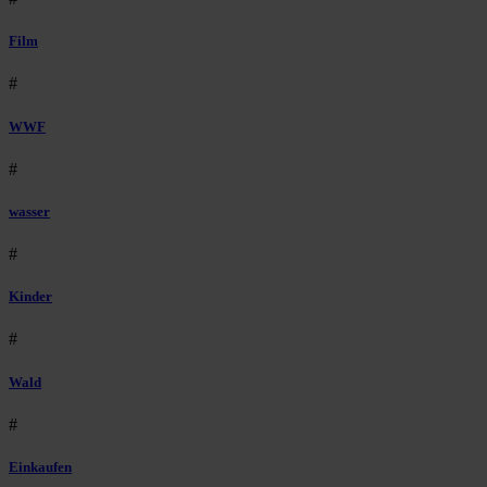
Film
#
WWF
#
wasser
#
Kinder
#
Wald
#
Einkaufen