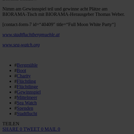
Nimm am Gewinnspiel teil und gewinne acht Plätze am
BIORAMA-Tisch mit BIORAMA-Herausgeber Thomas Weber.
[contact-form-7 id=“40409″ title=“Full Moon White Party“]
www.stadtfluchtbergmuehle.at
www.sea-watch.org
#
Bergmühle
#
Boot
#
Charity
#
Flüchtling
#
Flüchtlinge
#
Gewinnspiel
#
Mittelmeer
#
Sea Watch
#
Spenden
#
Stadtflucht
TEILEN
SHARE
0
TWEET
0
MAIL
0