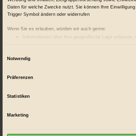
Daten für welche Zwecke nutzt. Sie können Ihre Einwilligung
Trigger Symbol ändern oder widerrufen
Wenn Sie es erlauben, würden wir auch gerne:
Informationen über Ihre geografische Lage erfassen, 
Ihr Gerät durch aktives Scannen nach bestimmten Merk
Einwilligungsauswahl
Erfahren Sie mehr darüber, wie Ihre persönlichen Daten vera
Notwendig
Einzelheiten
fest.
BIORAMA.eu verwendet Cookies
Präferenzen
biorama.eu
ist werbefinanziert und deswegen für dich ko
anonymisierte Statistiken dazu auslesen zu können, welche 
Statistiken
Plattformen anzuzeigen, oder auch, um Werbung auszuspie
Bist du damit einverstanden?
Marketing