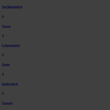
Nachhaltigkeit
#
Vegan
#
Lebensmittel
#
Natur
#
kinderbuch
#
Umwelt