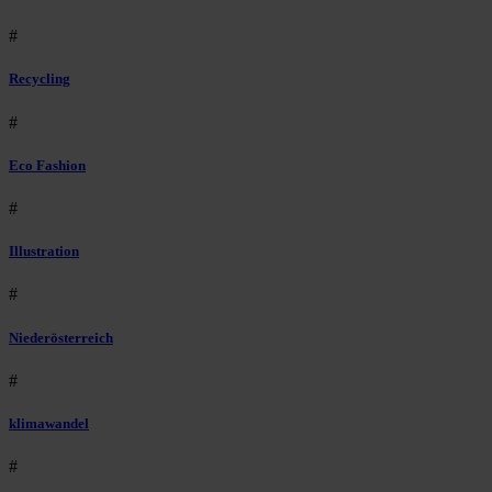
#
Recycling
#
Eco Fashion
#
Illustration
#
Niederösterreich
#
klimawandel
#