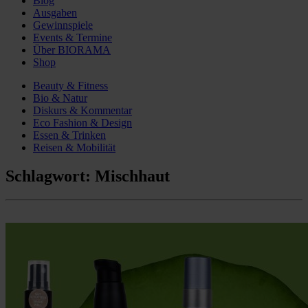
Blog
Ausgaben
Gewinnspiele
Events & Termine
Über BIORAMA
Shop
Beauty & Fitness
Bio & Natur
Diskurs & Kommentar
Eco Fashion & Design
Essen & Trinken
Reisen & Mobilität
Schlagwort:
Mischhaut