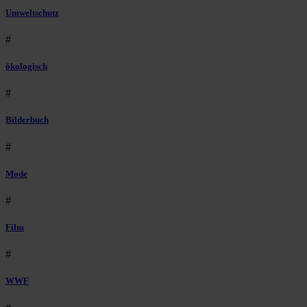
Umweltschutz
#
ökologisch
#
Bilderbuch
#
Mode
#
Film
#
WWF