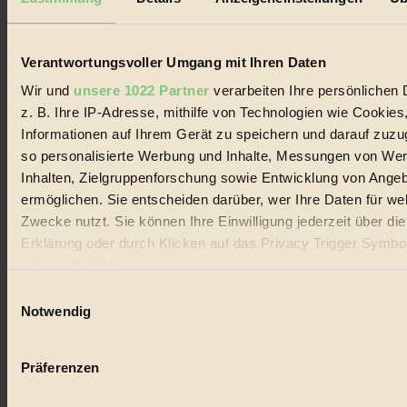
Biorama steht für einen nachhaltigen Lebensstil und bewussten
Lebenswandel. Es ist eine moderne Plattform für Ideen, Menschen
und Produkte, ein Leitfaden im schnell wachsenden Markt des
Handels mit Bioprodukten, des Fair-Trade sowie der Branche
Verantwortungsvoller Umgang mit Ihren Daten
alternativer Energien.
Wir und
unsere 1022 Partner
verarbeiten Ihre persönlichen 
Social Media
z. B. Ihre IP-Adresse, mithilfe von Technologien wie Cookies
22.601 Fans auf Facebook
Informationen auf Ihrem Gerät zu speichern und darauf zuzu
3.415 Follower auf Twitter
Folge uns auf Instagram
so personalisierte Werbung und Inhalte, Messungen von We
Themen
Inhalten, Zielgruppenforschung sowie Entwicklung von Ange
#
ermöglichen. Sie entscheiden darüber, wer Ihre Daten für we
Zwecke nutzt. Sie können Ihre Einwilligung jederzeit über di
Bio
Erklärung oder durch Klicken auf das Privacy Trigger Symbo
#
oder widerrufen
Einwilligungsauswahl
Nachhaltigkeit
Wenn Sie es erlauben, würden wir auch gerne:
Notwendig
#
Informationen über Ihre geografische Lage erfassen, 
auf einige Meter genau sein können
Vegan
Präferenzen
Ihr Gerät durch aktives Scannen nach bestimmten 
#
(Fingerprinting) identifizieren