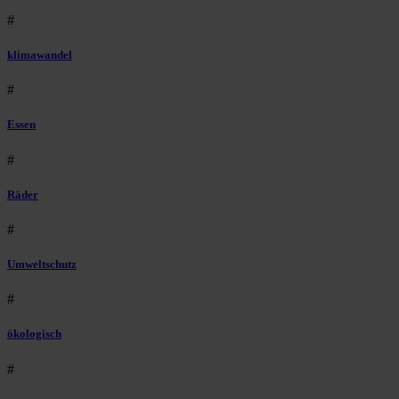
#
klimawandel
#
Essen
#
Räder
#
Umweltschutz
#
ökologisch
#