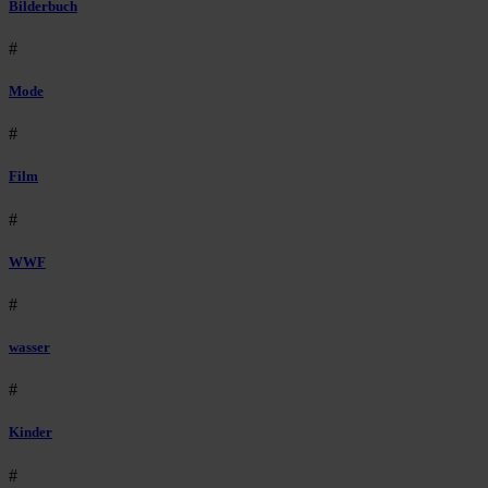
Bilderbuch
#
Mode
#
Film
#
WWF
#
wasser
#
Kinder
#