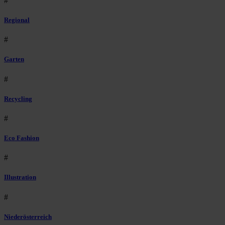
#
Regional
#
Garten
#
Recycling
#
Eco Fashion
#
Illustration
#
Niederösterreich