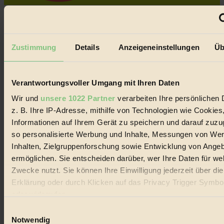
Coverstory
GROSSER WIRBEL um Versuche, den Ozean und
seine Bewegungen festzuhalten.
Zustimmung
Details
Anzeigeneinstellungen
Üb
Außerdem im Heft
RISKANT:
Wenn Meeres- und Wildvögel im
Verantwortungsvoller Umgang mit Ihren Daten
Freilandhühnerbetrieb vorbeischauen.
GEMEIN:
Tropische Stechmücken fühlen sich in
Wir und
unsere 1022 Partner
verarbeiten Ihre persönlichen 
Mitteleuropa inziwschen oft zu Hause.
z. B. Ihre IP-Adresse, mithilfe von Technologien wie Cookies
GEMEINER:
Es gibt nun Weinflaschen, die nach
Entleerung voll wieder zu dir zurückkommen.
Informationen auf Ihrem Gerät zu speichern und darauf zuzu
so personalisierte Werbung und Inhalte, Messungen von We
Inhalten, Zielgruppenforschung sowie Entwicklung von Ange
ermöglichen. Sie entscheiden darüber, wer Ihre Daten für we
Zwecke nutzt. Sie können Ihre Einwilligung jederzeit über di
Der BIORAMA-Newsletter
Erklärung oder durch Klicken auf das Privacy Trigger Symbo
oder widerrufen
Erhalte in regelmäßigen Abständen die aktuellsten Artikel,
Gewinnspiele & Ausgaben übersichtlich aufbereitet vom
Einwilligungsauswahl
BIORAMA-Magazin per E-Mail.
Wenn Sie es erlauben, würden wir auch gerne:
Notwendig