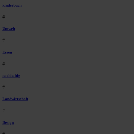
kinderbuch
#
Umwelt
#
Essen
#
nachhaltig
#
Landwirtschaft
#
Design