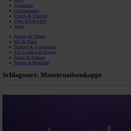
Blog
Ausgaben
Gewinnspiele
Events & Termine
Über BIORAMA
Shop
Beauty & Fitness
Bio & Natur
Diskurs & Kommentar
Eco Fashion & Design
Essen & Trinken
Reisen & Mobilität
Schlagwort:
Menstruationskappe