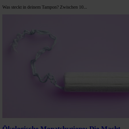
Was steckt in deinem Tampon? Zwischen 10...
Ökologische Monatshygiene: Die Macht