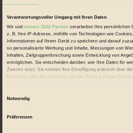
Datenschutz
Mediadaten
Verantwortungsvoller Umgang mit Ihren Daten
Biorama steht für einen nachhaltigen Lebensstil und bewussten
Lebenswandel. Es ist eine moderne Plattform für Ideen, Menschen
Wir und
unsere 1022 Partner
verarbeiten Ihre persönlichen 
und Produkte, ein Leitfaden im schnell wachsenden Markt des
z. B. Ihre IP-Adresse, mithilfe von Technologien wie Cookies
Handels mit Bioprodukten, des Fair-Trade sowie der Branche
alternativer Energien.
Informationen auf Ihrem Gerät zu speichern und darauf zuzu
so personalisierte Werbung und Inhalte, Messungen von We
Social Media
Inhalten, Zielgruppenforschung sowie Entwicklung von Ange
22.601 Fans auf Facebook
3.415 Follower auf Twitter
ermöglichen. Sie entscheiden darüber, wer Ihre Daten für we
Folge uns auf Instagram
Zwecke nutzt. Sie können Ihre Einwilligung jederzeit über di
Themen
Erklärung oder durch Klicken auf das Privacy Trigger Symbo
#
oder widerrufen
Bio
Einwilligungsauswahl
Wenn Sie es erlauben, würden wir auch gerne:
Notwendig
#
Informationen über Ihre geografische Lage erfassen, 
Nachhaltigkeit
auf einige Meter genau sein können
Präferenzen
Ihr Gerät durch aktives Scannen nach bestimmten 
#
(Fingerprinting) identifizieren