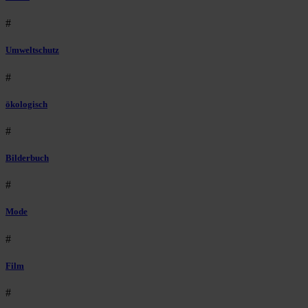
#
Umweltschutz
#
ökologisch
#
Bilderbuch
#
Mode
#
Film
#