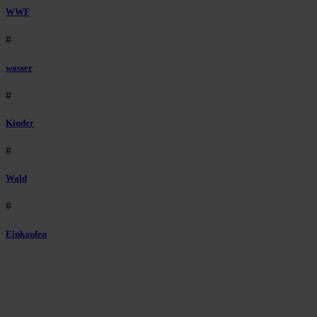
WWF
#
wasser
#
Kinder
#
Wald
#
Einkaufen