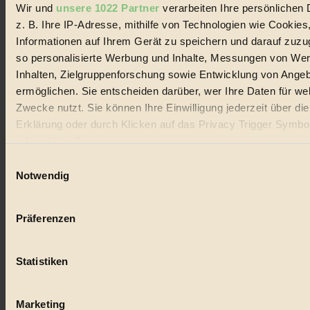
Wir und
unsere 1022 Partner
verarbeiten Ihre persönlichen 
#
z. B. Ihre IP-Adresse, mithilfe von Technologien wie Cookies
Lebensmittel
Informationen auf Ihrem Gerät zu speichern und darauf zuzu
so personalisierte Werbung und Inhalte, Messungen von We
#
Inhalten, Zielgruppenforschung sowie Entwicklung von Ange
ermöglichen. Sie entscheiden darüber, wer Ihre Daten für we
Natur
Zwecke nutzt. Sie können Ihre Einwilligung jederzeit über di
#
Erklärung oder durch Klicken auf das Privacy Trigger Symbo
oder widerrufen
kinderbuch
Einwilligungsauswahl
Wenn Sie es erlauben, würden wir auch gerne:
#
Notwendig
Informationen über Ihre geografische Lage erfassen, 
Umwelt
auf einige Meter genau sein können
Präferenzen
Ihr Gerät durch aktives Scannen nach bestimmten 
#
(Fingerprinting) identifizieren
Essen
Statistiken
Erfahren Sie mehr darüber, wie Ihre persönlichen Daten verar
werden, und legen Sie Ihre Präferenzen im
Abschnitt Einzel
#
fest.
Marketing