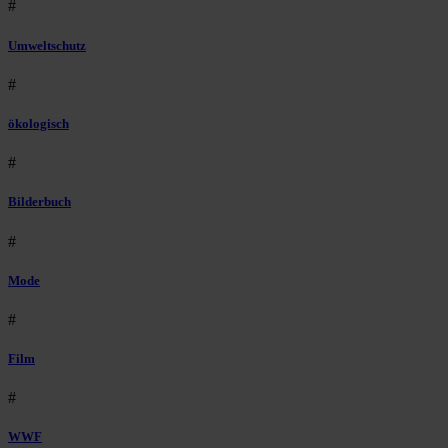
#
Umweltschutz
#
ökologisch
#
Bilderbuch
#
Mode
#
Film
#
WWF