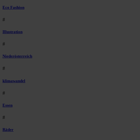
Eco Fashion
#
Illustration
#
Niederösterreich
#
klimawandel
#
Essen
#
Räder