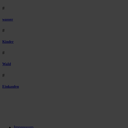
#
wasser
#
Kinder
#
Wald
#
Einkaufen
Impressum