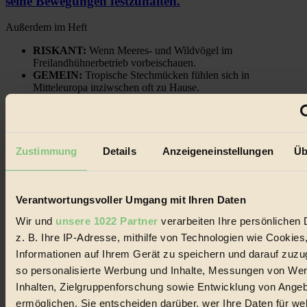
seine Bewegungen festzuhalten.
Außerdem im Heft
RISKANT:
Wenn Meeres- und Wildvögel im
Freilandhühnerbetrieb vorbeischauen.
GEMEIN:
Tropische Stechmücken fühlen sich in
Mitteleuropa inziwschen oft zu Hause.
GEMEINER:
Es gibt nun Weinflaschen, die nach
Entleerung voll wieder zu dir zurückkommen.
Zustimmung
Details
Anzeigeneinstellungen
Üb
Der BIORAMA-Newsletter
Verantwortungsvoller Umgang mit Ihren Daten
Erhalte in regelmäßigen Abständen die aktuellsten Artikel,
Wir und
unsere 1022 Partner
verarbeiten Ihre persönlichen 
Gewinnspiele & Ausgaben übersichtlich aufbereitet vom
z. B. Ihre IP-Adresse, mithilfe von Technologien wie Cookies
BIORAMA-Magazin per E-Mail.
Informationen auf Ihrem Gerät zu speichern und darauf zuzu
so personalisierte Werbung und Inhalte, Messungen von We
Jetzt eintragen:
Inhalten, Zielgruppenforschung sowie Entwicklung von Ange
ermöglichen. Sie entscheiden darüber, wer Ihre Daten für we