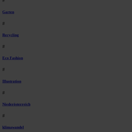
#
Garten
#
Recycling
#
Eco Fashion
#
Illustration
#
Niederösterreich
#
klimawandel