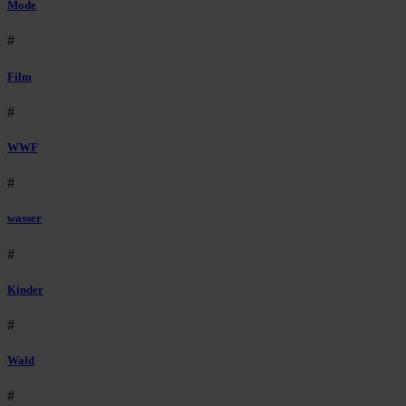
Mode
#
Film
#
WWF
#
wasser
#
Kinder
#
Wald
#