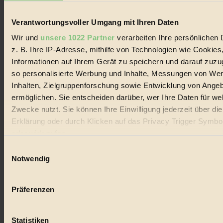
Verantwortungsvoller Umgang mit Ihren Daten
Wir und
unsere 1022 Partner
verarbeiten Ihre persönlichen 
z. B. Ihre IP-Adresse, mithilfe von Technologien wie Cookies
Coverstory
Informationen auf Ihrem Gerät zu speichern und darauf zuzu
GROSSER WIRBEL um Versuche, den Ozean und
so personalisierte Werbung und Inhalte, Messungen von We
seine Bewegungen festzuhalten.
Inhalten, Zielgruppenforschung sowie Entwicklung von Ange
ermöglichen. Sie entscheiden darüber, wer Ihre Daten für we
Außerdem im Heft
Zwecke nutzt. Sie können Ihre Einwilligung jederzeit über di
RISKANT:
Wenn Meeres- und Wildvögel im
Erklärung oder durch Klicken auf das Privacy Trigger Symbo
Freilandhühnerbetrieb vorbeischauen.
oder widerrufen
GEMEIN:
Tropische Stechmücken fühlen sich in
Mitteleuropa inziwschen oft zu Hause.
Einwilligungsauswahl
GEMEINER:
Es gibt nun Weinflaschen, die nach
Wenn Sie es erlauben, würden wir auch gerne:
Notwendig
Entleerung voll wieder zu dir zurückkommen.
Informationen über Ihre geografische Lage erfassen, 
auf einige Meter genau sein können
Präferenzen
Ihr Gerät durch aktives Scannen nach bestimmten 
(Fingerprinting) identifizieren
Statistiken
Erfahren Sie mehr darüber, wie Ihre persönlichen Daten verar
Der BIORAMA-Newsletter