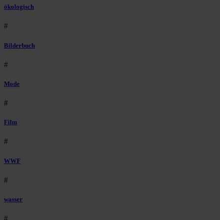
ökologisch
#
Bilderbuch
#
Mode
#
Film
#
WWF
#
wasser
#