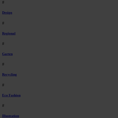
#
Design
#
Regional
#
Garten
#
Recycling
#
Eco Fashion
#
Illustration