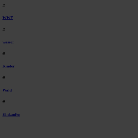
#
WWF
#
wasser
#
Kinder
#
Wald
#
Einkaufen