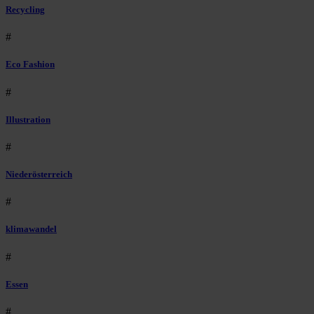
Recycling
#
Eco Fashion
#
Illustration
#
Niederösterreich
#
klimawandel
#
Essen
#