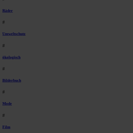
Räder
#
Umweltschutz
#
ökologisch
#
Bilderbuch
#
Mode
#
Film