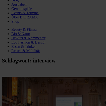
Blog
Ausgaben
Gewinnspiele
Events & Termine
Über BIORAMA
Shop
Beauty & Fitness
Bio & Natur
Diskurs & Kommentar
Eco Fashion & Design
Essen & Trinken
Reisen & Mobilität
Schlagwort:
interview