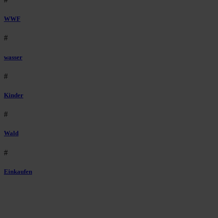
WWF
#
wasser
#
Kinder
#
Wald
#
Einkaufen