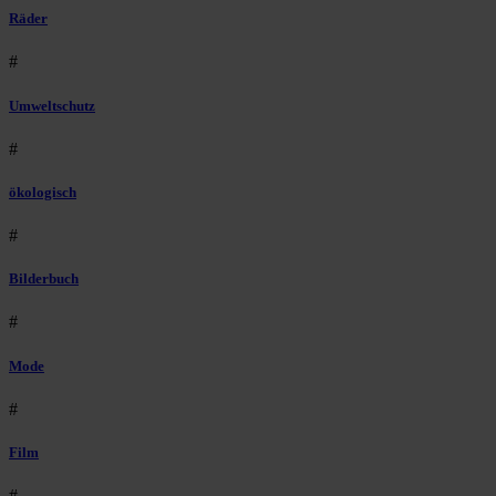
Räder
#
Umweltschutz
#
ökologisch
#
Bilderbuch
#
Mode
#
Film
#