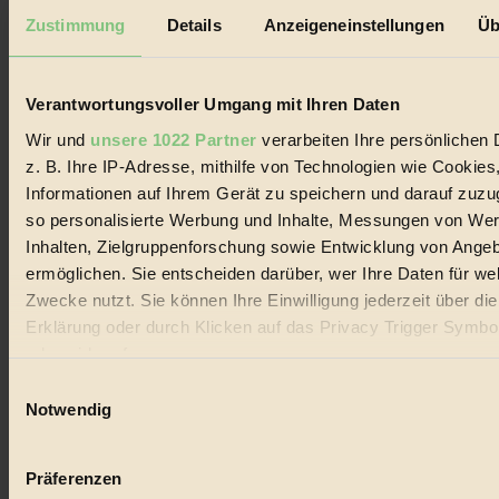
Seitennummerierung
Vorherige
1
…
4
5
6
7
Nächste
Zustimmung
Details
Anzeigeneinstellungen
Üb
der
Beiträge
Verantwortungsvoller Umgang mit Ihren Daten
Wir und
unsere 1022 Partner
verarbeiten Ihre persönlichen 
z. B. Ihre IP-Adresse, mithilfe von Technologien wie Cookies
Informationen auf Ihrem Gerät zu speichern und darauf zuzu
so personalisierte Werbung und Inhalte, Messungen von We
Inhalten, Zielgruppenforschung sowie Entwicklung von Ange
ermöglichen. Sie entscheiden darüber, wer Ihre Daten für we
Zwecke nutzt. Sie können Ihre Einwilligung jederzeit über di
Erklärung oder durch Klicken auf das Privacy Trigger Symbo
oder widerrufen
Einwilligungsauswahl
Wenn Sie es erlauben, würden wir auch gerne:
Notwendig
Informationen über Ihre geografische Lage erfassen, 
auf einige Meter genau sein können
Präferenzen
Ihr Gerät durch aktives Scannen nach bestimmten 