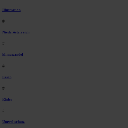
Illustration
#
Niederösterreich
#
klimawandel
#
Essen
#
Räder
#
Umweltschutz