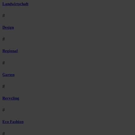
Landwirtschaft
#
Design
#
Regional
#
Garten
#
Recycling
#
Eco Fashion
#