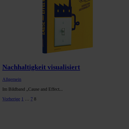
Nachhaltigkeit visualisiert
Allgemein
Im Bildband „Cause and Effect...
Seitennummerierung
Vorherige
1
…
7
8
der
Beiträge