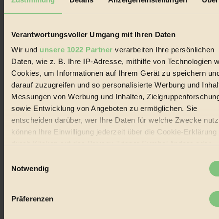
Der BIORAMA-Newsletter
Verantwortungsvoller Umgang mit Ihren Daten
Erhalte in regelmäßigen Abständen die aktuellsten Artikel,
Gewinnspiele & Ausgaben übersichtlich aufbereitet vom
Wir und
unsere 1022 Partner
verarbeiten Ihre persönlichen
BIORAMA-Magazin per E-Mail.
Daten, wie z. B. Ihre IP-Adresse, mithilfe von Technologien w
Cookies, um Informationen auf Ihrem Gerät zu speichern un
Jetzt eintragen:
darauf zuzugreifen und so personalisierte Werbung und Inhal
Messungen von Werbung und Inhalten, Zielgruppenforschun
sowie Entwicklung von Angeboten zu ermöglichen. Sie
entscheiden darüber, wer Ihre Daten für welche Zwecke nutzt
können Ihre Einwilligung jederzeit über die Cookie-Erklärung
durch Klicken auf das Privacy Trigger Symbol ändern oder
© 2026 Biorama GmbH
widerrufen
Einwilligungsauswahl
Notwendig
Impressum & Disclaimer
Datenschutz
Wenn Sie es erlauben, würden wir auch gerne:
Mediadaten
Informationen über Ihre geografische Lage erfassen,
Präferenzen
Biorama steht für einen nachhaltigen Lebensstil und bewussten
welche bis auf einige Meter genau sein können
Lebenswandel. Es ist eine moderne Plattform für Ideen, Menschen
Ihr Gerät durch aktives Scannen nach bestimmten