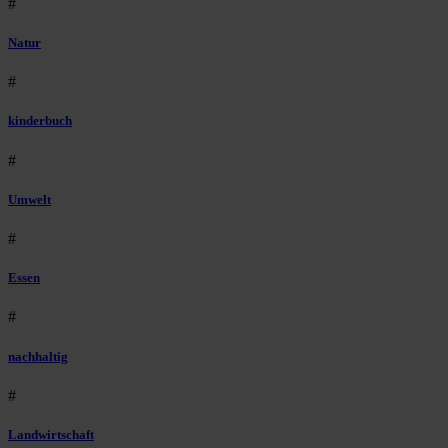
#
Natur
#
kinderbuch
#
Umwelt
#
Essen
#
nachhaltig
#
Landwirtschaft