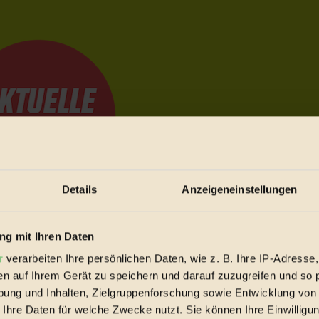
Details
Anzeigeneinstellungen
e Bewegungen festzuhalten.
g mit Ihren Daten
r
verarbeiten Ihre persönlichen Daten, wie z. B. Ihre IP-Adresse,
en auf Ihrem Gerät zu speichern und darauf zuzugreifen und so 
trieb vorbeischauen.
ung und Inhalten, Zielgruppenforschung sowie Entwicklung von
 inziwschen oft zu Hause.
 Ihre Daten für welche Zwecke nutzt. Sie können Ihre Einwilligun
 voll wieder zu dir zurückkommen.