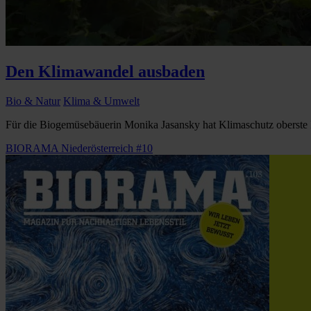
Den Klimawandel ausbaden
Bio & Natur
Klima & Umwelt
Für die Biogemüsebäuerin Monika Jasansky hat Klimaschutz oberste Pr
BIORAMA Niederösterreich #10