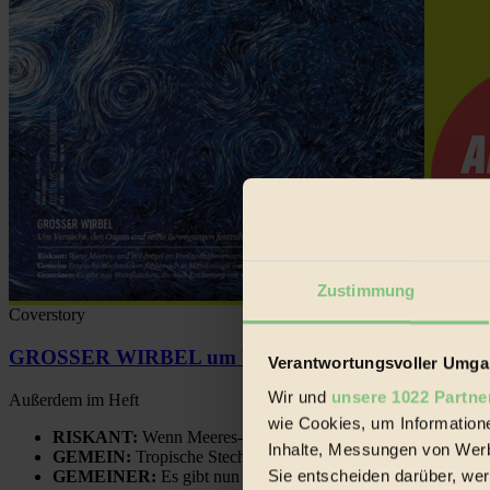
Zustimmung
Coverstory
GROSSER WIRBEL um Versuche, den Ozean und sein
Verantwortungsvoller Umgan
Wir und
unsere 1022 Partne
Außerdem im Heft
wie Cookies, um Information
RISKANT:
Wenn Meeres- und Wildvögel im Freilandhühnerbe
Inhalte, Messungen von Werb
GEMEIN:
Tropische Stechmücken fühlen sich in Mitteleuropa
Sie entscheiden darüber, wer
GEMEINER:
Es gibt nun Weinflaschen, die nach Entleerung