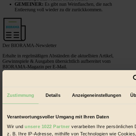
GEMEINER:
Es gibt nun Weinflaschen, die nach
Entleerung voll wieder zu dir zurückkommen.
Der BIORAMA-Newsletter
Erhalte in regelmäßigen Abständen die aktuellsten Artikel,
Gewinnspiele & Ausgaben übersichtlich aufbereitet vom
BIORAMA-Magazin per E-Mail.
Jetzt eintragen:
Zustimmung
Details
Anzeigeneinstellungen
Üb
Verantwortungsvoller Umgang mit Ihren Daten
Wir und
unsere 1022 Partner
verarbeiten Ihre persönlichen 
© 2026 Biorama GmbH
z. B. Ihre IP-Adresse, mithilfe von Technologien wie Cookies