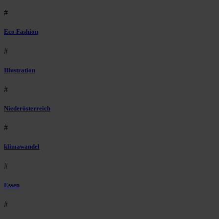
#
Eco Fashion
#
Illustration
#
Niederösterreich
#
klimawandel
#
Essen
#