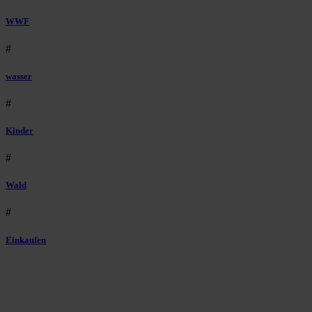
WWF
#
wasser
#
Kinder
#
Wald
#
Einkaufen