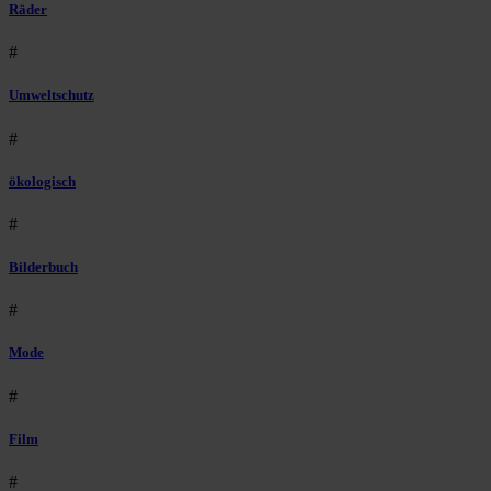
Räder
#
Umweltschutz
#
ökologisch
#
Bilderbuch
#
Mode
#
Film
#